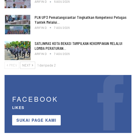
ARIFIN D
6 AGU 2026
PLN UP3 Pematangsiantar Tingkatkan Kompetensi Petugas
Yantek Melalui…
ARIFIN D
7 AGU 2026
SATLINMAS KOTA BEKASI TAMPILKAN KEKOMPAKAN MELALUI
LOMBA PERATURAN…
ARIFIN D
7 AGU 2026
PREV
NEXT
1 daripada 2
FACEBOOK
LIKES
SUKAI PAGE KAMI