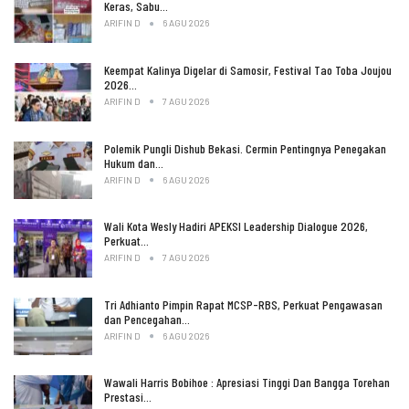
Keras, Sabu…
ARIFIN D
6 AGU 2026
Keempat Kalinya Digelar di Samosir, Festival Tao Toba Joujou
2026…
ARIFIN D
7 AGU 2026
Polemik Pungli Dishub Bekasi. Cermin Pentingnya Penegakan
Hukum dan…
ARIFIN D
6 AGU 2026
Wali Kota Wesly Hadiri APEKSI Leadership Dialogue 2026,
Perkuat…
ARIFIN D
7 AGU 2026
Tri Adhianto Pimpin Rapat MCSP-RBS, Perkuat Pengawasan
dan Pencegahan…
ARIFIN D
6 AGU 2026
Wawali Harris Bobihoe : Apresiasi Tinggi Dan Bangga Torehan
Prestasi…