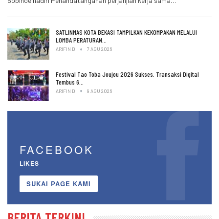
Bobihoe hadiri Penandatanganan perjanjian kerja sama…
SATLINMAS KOTA BEKASI TAMPILKAN KEKOMPAKAN MELALUI
LOMBA PERATURAN…
ARIFIN D
7 AGU 2026
Festival Tao Toba Joujou 2026 Sukses, Transaksi Digital
Tembus 6…
ARIFIN D
9 AGU 2026
FACEBOOK
LIKES
SUKAI PAGE KAMI
BERITA TERKINI