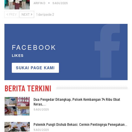
ARIFIN D
6 AGU 2026
PREV
NEXT
1 daripada 2
FACEBOOK
LIKES
SUKAI PAGE KAMI
BERITA TERKINI
Dua Pengedar Ditangkap, Polsek Kembangan 74 Ribu Obat
Keras,…
6 AGU 2026
Polemik Pungli Dishub Bekasi. Cermin Pentingnya Penegakan…
6 AGU 2026