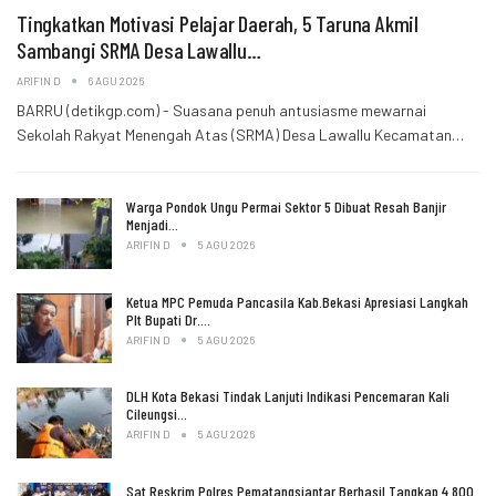
Tingkatkan Motivasi Pelajar Daerah, 5 Taruna Akmil
Sambangi SRMA Desa Lawallu…
ARIFIN D
6 AGU 2026
BARRU (detikgp.com) - Suasana penuh antusiasme mewarnai
Sekolah Rakyat Menengah Atas (SRMA) Desa Lawallu Kecamatan…
Warga Pondok Ungu Permai Sektor 5 Dibuat Resah Banjir
Menjadi…
ARIFIN D
5 AGU 2026
Ketua MPC Pemuda Pancasila Kab.Bekasi Apresiasi Langkah
Plt Bupati Dr.…
ARIFIN D
5 AGU 2026
DLH Kota Bekasi Tindak Lanjuti Indikasi Pencemaran Kali
Cileungsi…
ARIFIN D
5 AGU 2026
Sat Reskrim Polres Pematangsiantar Berhasil Tangkap 4.800