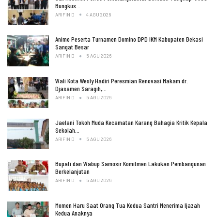
Bungkus…
ARIFIN D
4 AGU 2026
Animo Peserta Turnamen Domino DPD IKM Kabupaten Bekasi
Sangat Besar
ARIFIN D
5 AGU 2026
Wali Kota Wesly Hadiri Peresmian Renovasi Makam dr.
Djasamen Saragih,…
ARIFIN D
5 AGU 2026
Jaelani Tokoh Muda Kecamatan Karang Bahagia Kritik Kepala
Sekolah…
ARIFIN D
5 AGU 2026
Bupati dan Wabup Samosir Komitmen Lakukan Pembangunan
Berkelanjutan
ARIFIN D
5 AGU 2026
Momen Haru Saat Orang Tua Kedua Santri Menerima Ijazah
Kedua Anaknya