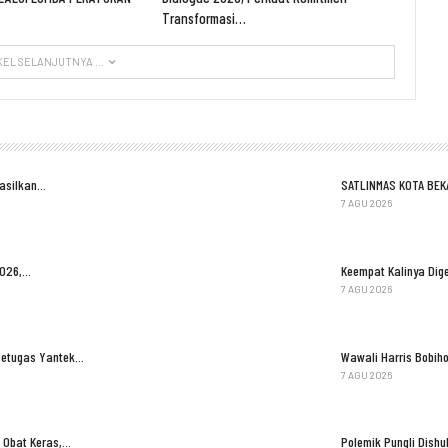
Transformasi…
KEL SELANJUTNYA ...
Hasilkan…
SATLINMAS KOTA BEK
7 AGU 2026
2026,…
Keempat Kalinya Dige
7 AGU 2026
Petugas Yantek…
Wawali Harris Bobih
7 AGU 2026
 Obat Keras,…
Polemik Pungli Dish