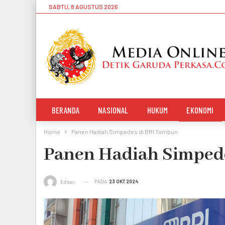
SABTU, 8 AGUSTUS 2026
BERANDA
NASIONAL
HUKUM
EKONOMI
Home
Panen Hadiah Simpedes di BRI Tambun
Panen Hadiah Simped
PADA
23 OKT 2024
Editor: