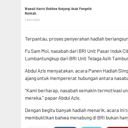
Wawali Harris Bobihoe Kunjungi Anak Pengetik
Naskah…
7 AGU 2026
Terpantau, proses penyerahan hadiah berlangsung
Fu Sam Moi, nasabah dari BRI Unit Pasar Induk Ci
Lumbantungkup dari BRI Unit Telaga Asih Tambun
Abdul Azis menyatakan, acara Panen Hadiah Simped
ajang untuk mempererat hubungan antara nasaba
“Kami berharap, nasabah semakin termotivasi u
mereka,” papar Abdul Azis.
Dengan begitu banyak hadiah menarik, acara ini 
membuktikan bahwa menabung di BRI bukan hany