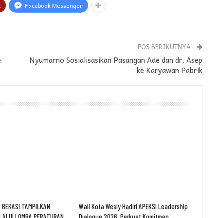
t
Facebook Messenger
POS BERIKUTNYA
e
Nyumarno Sosialisasikan Pasangan Ade dan dr. Asep
ke Karyawan Pabrik
 BEKASI TAMPILKAN
Wali Kota Wesly Hadiri APEKSI Leadership
LALUI LOMBA PERATURAN
Dialogue 2026, Perkuat Komitmen