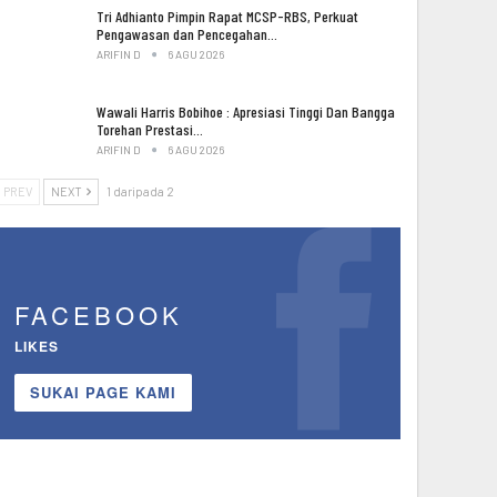
Tri Adhianto Pimpin Rapat MCSP-RBS, Perkuat
Pengawasan dan Pencegahan…
ARIFIN D
6 AGU 2026
Wawali Harris Bobihoe : Apresiasi Tinggi Dan Bangga
Torehan Prestasi…
ARIFIN D
6 AGU 2026
PREV
NEXT
1 daripada 2
FACEBOOK
LIKES
SUKAI PAGE KAMI