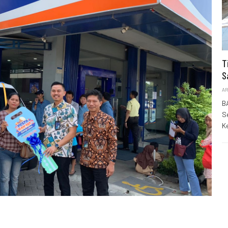
T
S
AR
B
S
K