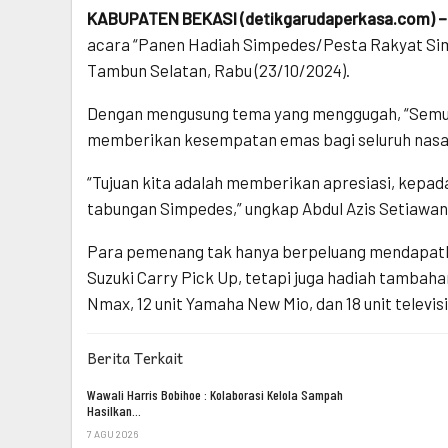
KABUPATEN BEKASI (detikgarudaperkasa.com) –
acara “Panen Hadiah Simpedes/Pesta Rakyat Simp
Tambun Selatan, Rabu (23/10/2024).
Dengan mengusung tema yang menggugah, “Semua 
memberikan kesempatan emas bagi seluruh nasaba
“Tujuan kita adalah memberikan apresiasi, kepad
tabungan Simpedes,” ungkap Abdul Azis Setiawan
Para pemenang tak hanya berpeluang mendapatkan
Suzuki Carry Pick Up, tetapi juga hadiah tambah
Nmax, 12 unit Yamaha New Mio, dan 18 unit televis
Berita Terkait
Wawali Harris Bobihoe : Kolaborasi Kelola Sampah
Hasilkan…
7 AGU 2026