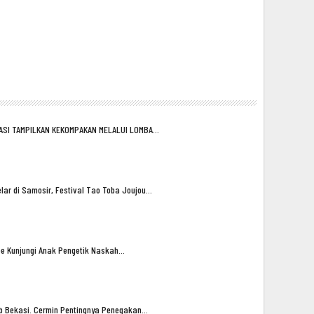
ASI TAMPILKAN KEKOMPAKAN MELALUI LOMBA…
lar di Samosir, Festival Tao Toba Joujou…
oe Kunjungi Anak Pengetik Naskah…
ub Bekasi. Cermin Pentingnya Penegakan…