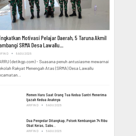
ingkatkan Motivasi Pelajar Daerah, 5 Taruna Akmil
ambangi SRMA Desa Lawallu…
IFIN D
6 AGU 2026
ARRU (detikgp.com) - Suasana penuh antusiasme mewarnai
ekolah Rakyat Menengah Atas (SRMA) Desa Lawallu
ecamatan…
Momen Haru Saat Orang Tua Kedua Santri Menerima
Ijazah Kedua Anaknya
ARIFIN D
6 AGU 2026
Dua Pengedar Ditangkap, Polsek Kembangan 74 Ribu
Obat Keras, Sabu…
ARIFIN D
6 AGU 2026