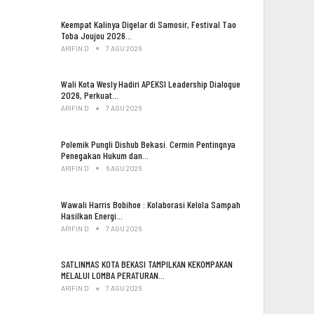
Keempat Kalinya Digelar di Samosir, Festival Tao
Toba Joujou 2026…
ARIFIN D
7 AGU 2026
Wali Kota Wesly Hadiri APEKSI Leadership Dialogue
2026, Perkuat…
ARIFIN D
7 AGU 2026
Polemik Pungli Dishub Bekasi. Cermin Pentingnya
Penegakan Hukum dan…
ARIFIN D
6 AGU 2026
Wawali Harris Bobihoe : Kolaborasi Kelola Sampah
Hasilkan Energi…
ARIFIN D
7 AGU 2026
SATLINMAS KOTA BEKASI TAMPILKAN KEKOMPAKAN
MELALUI LOMBA PERATURAN…
ARIFIN D
7 AGU 2026