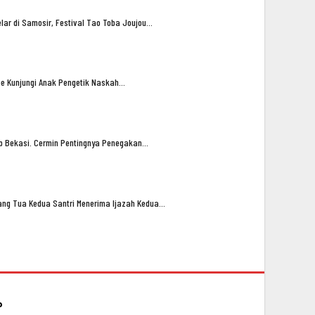
lar di Samosir, Festival Tao Toba Joujou…
oe Kunjungi Anak Pengetik Naskah…
ub Bekasi. Cermin Pentingnya Penegakan…
ng Tua Kedua Santri Menerima Ijazah Kedua…
P