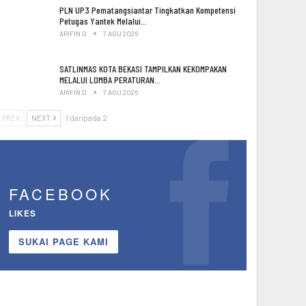
PLN UP3 Pematangsiantar Tingkatkan Kompetensi
Petugas Yantek Melalui…
ARIFIN D
7 AGU 2026
SATLINMAS KOTA BEKASI TAMPILKAN KEKOMPAKAN
MELALUI LOMBA PERATURAN…
ARIFIN D
7 AGU 2026
PREV
NEXT
1 daripada 2
FACEBOOK
LIKES
SUKAI PAGE KAMI