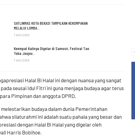
SATLINMAS KOTA BEKASI TAMPILKAN KEKOMPAKAN
MELALUI LOMBA…
7 AGU 2026
Keempat Kalinya Digelar di Samosir, Festival Tao
Toba Joujou…
7 AGU 2026
apresiasi Halal Bi Halal ini dengan nuansa yang sangat
pada seusai Idul Fitri ini guna menjaga budaya agar terus
n para Pimpinan dan anggota DPRD.
erus melestarikan budaya dalam dunia Pemerintahan
hwa silaturahmi ini adalah suatu pahala yang besar dan
resiasi dengan Halal Bi Halal yang digelar oleh
ali Harris Bobihoe.