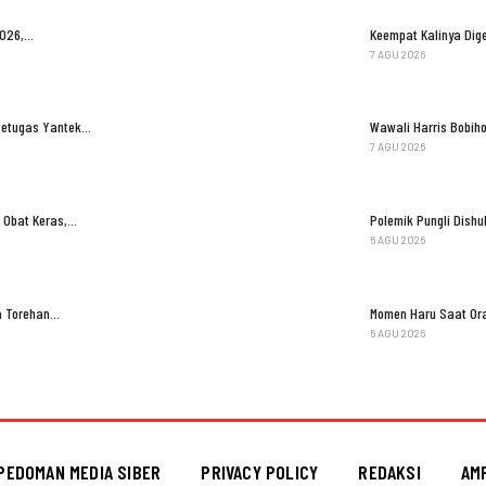
2026,…
Keempat Kalinya Dige
7 AGU 2026
Petugas Yantek…
Wawali Harris Bobih
7 AGU 2026
 Obat Keras,…
Polemik Pungli Dish
6 AGU 2026
ga Torehan…
Momen Haru Saat Ora
6 AGU 2026
PEDOMAN MEDIA SIBER
PRIVACY POLICY
REDAKSI
AM