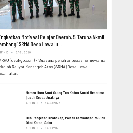
ingkatkan Motivasi Pelajar Daerah, 5 Taruna Akmil
ambangi SRMA Desa Lawallu…
IFIN D
6 AGU 2026
ARRU (detikgp.com) - Suasana penuh antusiasme mewarnai
ekolah Rakyat Menengah Atas (SRMA) Desa Lawallu
ecamatan…
Momen Haru Saat Orang Tua Kedua Santri Menerima
Ijazah Kedua Anaknya
ARIFIN D
6 AGU 2026
Dua Pengedar Ditangkap, Polsek Kembangan 74 Ribu
Obat Keras, Sabu…
ARIFIN D
6 AGU 2026