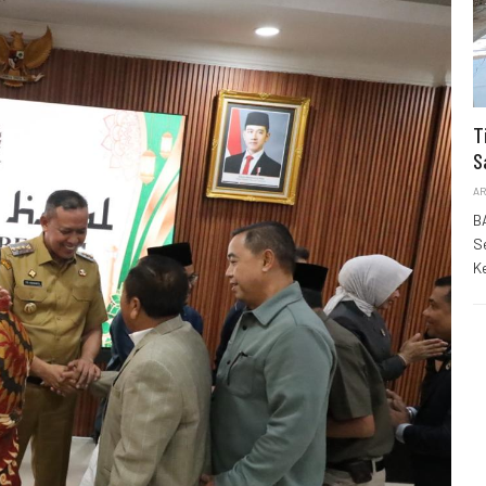
T
S
AR
B
S
K