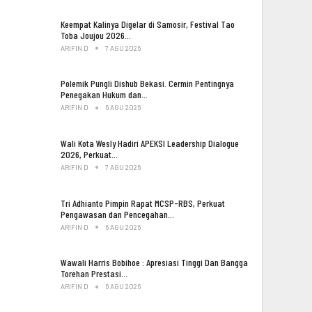
Keempat Kalinya Digelar di Samosir, Festival Tao
Toba Joujou 2026…
ARIFIN D
7 AGU 2026
Polemik Pungli Dishub Bekasi. Cermin Pentingnya
Penegakan Hukum dan…
ARIFIN D
6 AGU 2026
Wali Kota Wesly Hadiri APEKSI Leadership Dialogue
2026, Perkuat…
ARIFIN D
7 AGU 2026
Tri Adhianto Pimpin Rapat MCSP-RBS, Perkuat
Pengawasan dan Pencegahan…
ARIFIN D
6 AGU 2026
Wawali Harris Bobihoe : Apresiasi Tinggi Dan Bangga
Torehan Prestasi…
ARIFIN D
6 AGU 2026