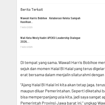
Berita Terkait
Wawali Harris Bobihoe : Kolaborasi Kelola Sampah
Hasilkan…
7 AGU 2026
Wali Kota Wesly Hadiri APEKSI Leadership Dialogue
2026,…
7 AGU 2026
Di tempat yang sama, Wawali Harris Bobihoe meng
sejuk dan momen Halal Bi Halal yang terus digelar 
erat bersama dalam menjalin silaturahmi denga
“Ajang Halal Bi Halal ini kita akan tetap jaga, t
maupun diluar Pemerintahan. Seperti diketahui ba
bisa memperpanjang usia kita, jadi saya sangat ap
Pemerintah Provinsi Jawa barat ini,” ungkap Waw