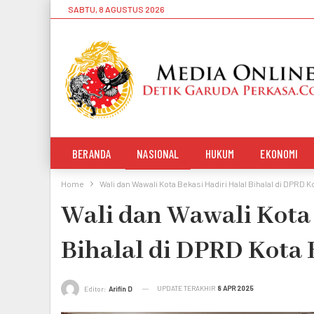
SABTU, 8 AGUSTUS 2026
BERANDA
NASIONAL
HUKUM
EKONOMI
Home
Wali dan Wawali Kota Bekasi Hadiri Halal Bihalal di DPRD K
Wali dan Wawali Kota 
Bihalal di DPRD Kota 
UPDATE TERAKHIR
8 APR 2025
Editor:
Arifin D