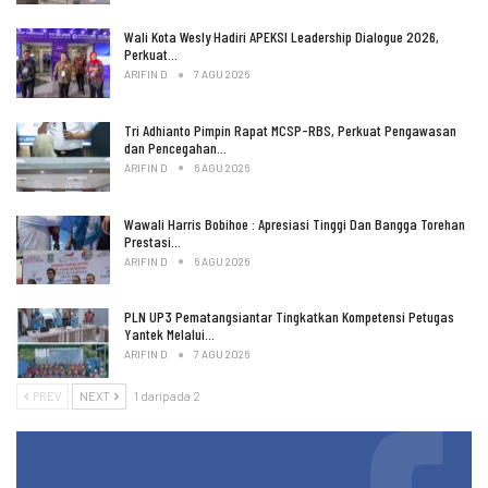
Wali Kota Wesly Hadiri APEKSI Leadership Dialogue 2026,
Perkuat…
ARIFIN D
7 AGU 2026
Tri Adhianto Pimpin Rapat MCSP-RBS, Perkuat Pengawasan
dan Pencegahan…
ARIFIN D
6 AGU 2026
Wawali Harris Bobihoe : Apresiasi Tinggi Dan Bangga Torehan
Prestasi…
ARIFIN D
6 AGU 2026
PLN UP3 Pematangsiantar Tingkatkan Kompetensi Petugas
Yantek Melalui…
ARIFIN D
7 AGU 2026
PREV
NEXT
1 daripada 2