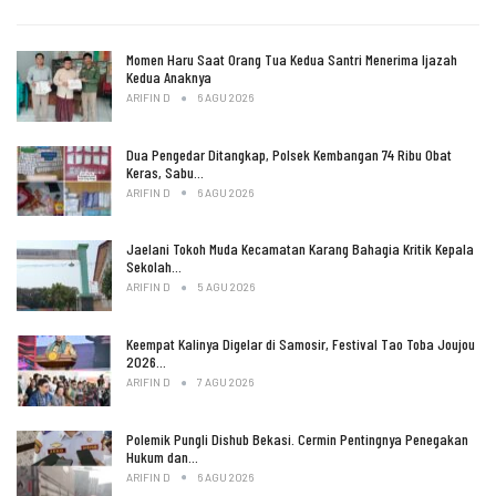
Momen Haru Saat Orang Tua Kedua Santri Menerima Ijazah
Kedua Anaknya
ARIFIN D
6 AGU 2026
Dua Pengedar Ditangkap, Polsek Kembangan 74 Ribu Obat
Keras, Sabu…
ARIFIN D
6 AGU 2026
Jaelani Tokoh Muda Kecamatan Karang Bahagia Kritik Kepala
Sekolah…
ARIFIN D
5 AGU 2026
Keempat Kalinya Digelar di Samosir, Festival Tao Toba Joujou
2026…
ARIFIN D
7 AGU 2026
Polemik Pungli Dishub Bekasi. Cermin Pentingnya Penegakan
Hukum dan…
ARIFIN D
6 AGU 2026