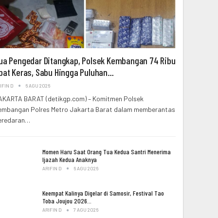
ua Pengedar Ditangkap, Polsek Kembangan 74 Ribu
bat Keras, Sabu Hingga Puluhan…
IFIN D
6 AGU 2026
AKARTA BARAT (detikgp.com) – Komitmen Polsek
embangan Polres Metro Jakarta Barat dalam memberantas
eredaran…
Momen Haru Saat Orang Tua Kedua Santri Menerima
Ijazah Kedua Anaknya
ARIFIN D
6 AGU 2026
Keempat Kalinya Digelar di Samosir, Festival Tao
Toba Joujou 2026…
ARIFIN D
7 AGU 2026