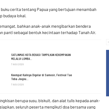
n buku cerita tentang Papua yang bertujuan menambah
 budaya lokal.
h semangat, bahkan anak-anak mengibarkan bendera
an panti sebagai bentuk kecintaan terhadap Tanah Air.
SATLINMAS KOTA BEKASI TAMPILKAN KEKOMPAKAN
MELALUI LOMBA…
7 AGU 2026
Keempat Kalinya Digelar di Samosir, Festival Tao
Toba Joujou…
7 AGU 2026
kisan berupa susu, biskuit, dan alat tulis kepada anak-
iapkan, seluruh peserta mengikuti doa bersama yang