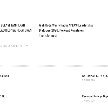
 BEKASI TAMPILKAN
Wali Kota Wesly Hadiri APEKSI Leadership
LALUI LOMBA PERATURAN
Dialogue 2026, Perkuat Komitmen
Transformasi…
KEL SELANJUTNYA ...
Hasilkan…
SATLINMAS KOTA BEK
7 AGU 2026
2026,…
Keempat Kalinya Dige
7 AGU 2026