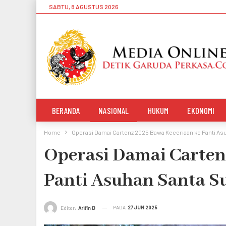
SABTU, 8 AGUSTUS 2026
BERANDA
NASIONAL
HUKUM
EKONOMI
Home
Operasi Damai Cartenz 2025 Bawa Keceriaan ke Panti As
Operasi Damai Carten
Panti Asuhan Santa S
PADA
27 JUN 2025
Editor:
Arifin D