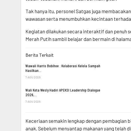
Tak hanya itu, personel Satgas juga membacaka
wawasan serta menumbuhkan kecintaan terhadap
Kegiatan dilakukan secara interaktif dan penu
Merah Putih sambil belajar dan bermain di halam
Berita Terkait
Wawali Harris Bobihoe : Kolaborasi Kelola Sampah
Hasilkan…
7 AGU 2026
Wali Kota Wesly Hadiri APEKSI Leadership Dialogue
2026,…
7 AGU 2026
Keceriaan semakin lengkap dengan pembagian bing
anak. Sebelum menyantap makanan yang telah dis