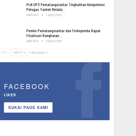
PLN UP3 Pematangsiantar Tingkatkan Kompetensi
Petugas Yantek Melalui…
ARIFIN D
7 AGU 2026
Pemko Pematangsiantar dan Forkopimda Rapat
Finalisasi Rangkaian…
ARIFIN D
6 AGU 2026
PREV
NEXT
1 daripada 2
FACEBOOK
LIKES
SUKAI PAGE KAMI