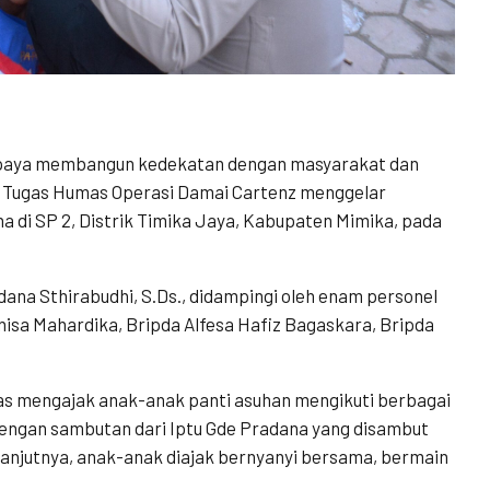
paya membangun kedekatan dengan masyarakat dan
n Tugas Humas Operasi Damai Cartenz menggelar
a di SP 2, Distrik Timika Jaya, Kabupaten Mimika, pada
adana Sthirabudhi, S.Ds., didampingi oleh enam personel
nnisa Mahardika, Bripda Alfesa Hafiz Bagaskara, Bripda
as mengajak anak-anak panti asuhan mengikuti berbagai
i dengan sambutan dari Iptu Gde Pradana yang disambut
lanjutnya, anak-anak diajak bernyanyi bersama, bermain