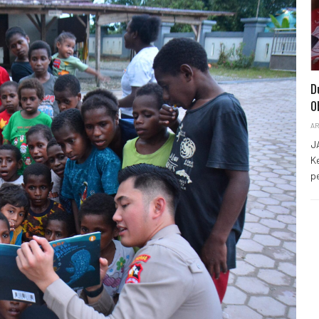
D
O
AR
J
K
p