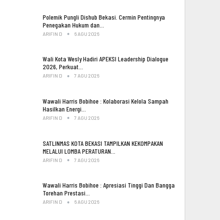
Polemik Pungli Dishub Bekasi. Cermin Pentingnya
Penegakan Hukum dan…
ARIFIN D
6 AGU 2026
Wali Kota Wesly Hadiri APEKSI Leadership Dialogue
2026, Perkuat…
ARIFIN D
7 AGU 2026
Wawali Harris Bobihoe : Kolaborasi Kelola Sampah
Hasilkan Energi…
ARIFIN D
7 AGU 2026
SATLINMAS KOTA BEKASI TAMPILKAN KEKOMPAKAN
MELALUI LOMBA PERATURAN…
ARIFIN D
7 AGU 2026
Wawali Harris Bobihoe : Apresiasi Tinggi Dan Bangga
Torehan Prestasi…
ARIFIN D
6 AGU 2026