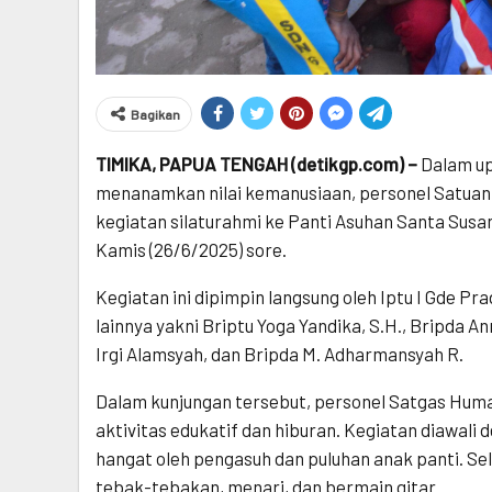
Bagikan
TIMIKA, PAPUA TENGAH (detikgp.com) –
Dalam u
menanamkan nilai kemanusiaan, personel Satua
kegiatan silaturahmi ke Panti Asuhan Santa Susan
Kamis (26/6/2025) sore.
Kegiatan ini dipimpin langsung oleh Iptu I Gde Pr
lainnya yakni Briptu Yoga Yandika, S.H., Bripda A
Irgi Alamsyah, dan Bripda M. Adharmansyah R.
Dalam kunjungan tersebut, personel Satgas Hum
aktivitas edukatif dan hiburan. Kegiatan diawal
hangat oleh pengasuh dan puluhan anak panti. Se
tebak-tebakan, menari, dan bermain gitar.