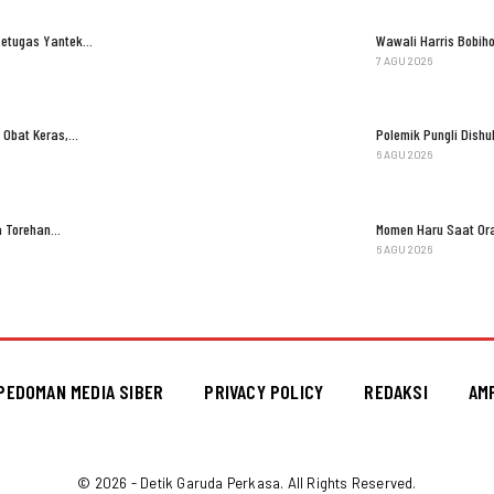
Petugas Yantek…
Wawali Harris Bobih
7 AGU 2026
 Obat Keras,…
Polemik Pungli Dish
6 AGU 2026
ga Torehan…
Momen Haru Saat Ora
6 AGU 2026
PEDOMAN MEDIA SIBER
PRIVACY POLICY
REDAKSI
AM
© 2026 - Detik Garuda Perkasa. All Rights Reserved.