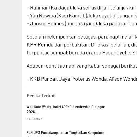
– Rahman (Ka Jaga), luka serius di jari telunjuk kiri
– Yan Nawipa (Kasi Kamtib), luka sayat di tangan ki
– Jhosua Epimes (anggota jaga), luka pada jari ta
Setelah melumpuhkan petugas, para napi melarika
KPR Pemda dan perbukitan. Di lokasi pelarian, d
terpantau sempat berada di area Pasar Oyehe, Sir
Adapun Identitas napi yang kabur sebagai berikut
– KKB Puncak Jaya: Yotenus Wonda, Alison Wond
Berita Terkait
Wali Kota Wesly Hadiri APEKSI Leadership Dialogue
2026,…
7 AGU 2026
PLN UP3 Pematangsiantar Tingkatkan Kompetensi