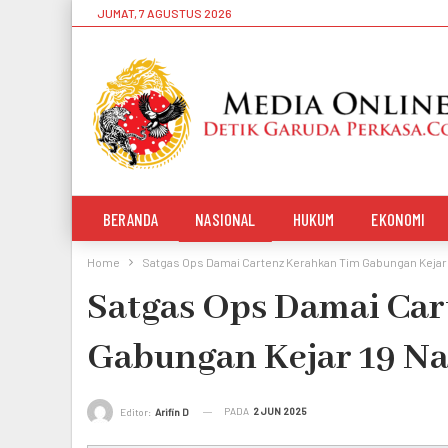
JUMAT, 7 AGUSTUS 2026
BERANDA
NASIONAL
HUKUM
EKONOMI
Home
Satgas Ops Damai Cartenz Kerahkan Tim Gabungan Kejar 1
Satgas Ops Damai Car
Gabungan Kejar 19 Na
PADA
2 JUN 2025
Editor:
Arifin D