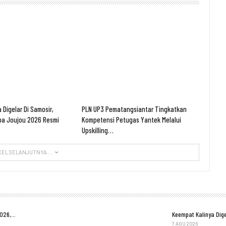
 Digelar Di Samosir,
PLN UP3 Pematangsiantar Tingkatkan
ba Joujou 2026 Resmi
Kompetensi Petugas Yantek Melalui
Upskilling…
KEL SELANJUTNYA ...
2026,…
Keempat Kalinya Dige
7 AGU 2026