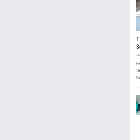
T
S
AR
B
S
K