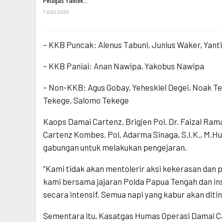
Petugas Yantek…
7 AGU 2026
– KKB Puncak: Alenus Tabuni, Junius Waker, Yant
– KKB Paniai: Anan Nawipa, Yakobus Nawipa
– Non-KKB: Agus Gobay, Yeheskiel Degei, Noak T
Tekege, Salomo Tekege
Kaops Damai Cartenz, Brigjen Pol. Dr. Faizal Ram
Cartenz Kombes. Pol. Adarma Sinaga, S.I.K., M.
gabungan untuk melakukan pengejaran.
“Kami tidak akan mentolerir aksi kekerasan dan pe
kami bersama jajaran Polda Papua Tengah dan ins
secara intensif. Semua napi yang kabur akan ditin
Sementara itu, Kasatgas Humas Operasi Damai Car