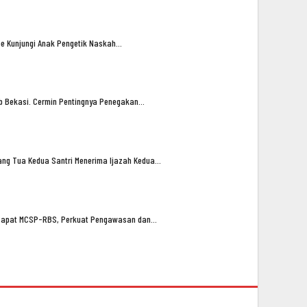
oe Kunjungi Anak Pengetik Naskah…
ub Bekasi. Cermin Pentingnya Penegakan…
ng Tua Kedua Santri Menerima Ijazah Kedua…
n Rapat MCSP-RBS, Perkuat Pengawasan dan…