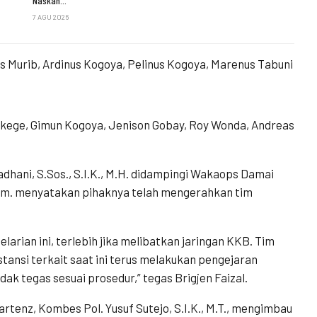
Naskah…
7 AGU 2026
is Murib, Ardinus Kogoya, Pelinus Kogoya, Marenus Tabuni
ekege, Gimun Kogoya, Jenison Gobay, Roy Wonda, Andreas
adhani, S.Sos., S.I.K., M.H. didampingi Wakaops Damai
Hum. menyatakan pihaknya telah mengerahkan tim
larian ini, terlebih jika melibatkan jaringan KKB. Tim
tansi terkait saat ini terus melakukan pengejaran
dak tegas sesuai prosedur,” tegas Brigjen Faizal.
tenz, Kombes Pol. Yusuf Sutejo, S.I.K., M.T., mengimbau