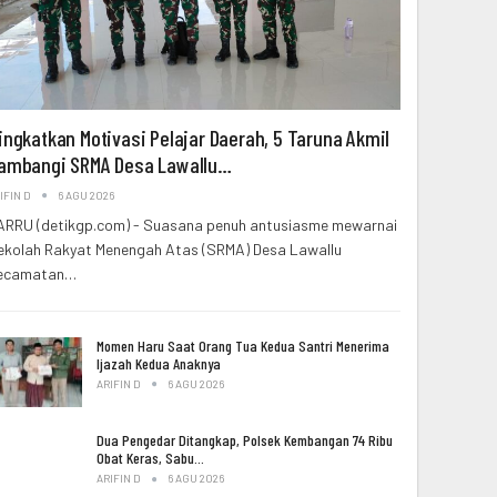
ingkatkan Motivasi Pelajar Daerah, 5 Taruna Akmil
ambangi SRMA Desa Lawallu…
IFIN D
6 AGU 2026
ARRU (detikgp.com) - Suasana penuh antusiasme mewarnai
ekolah Rakyat Menengah Atas (SRMA) Desa Lawallu
ecamatan…
Momen Haru Saat Orang Tua Kedua Santri Menerima
Ijazah Kedua Anaknya
ARIFIN D
6 AGU 2026
Dua Pengedar Ditangkap, Polsek Kembangan 74 Ribu
Obat Keras, Sabu…
ARIFIN D
6 AGU 2026