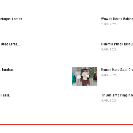
Petugas Yantek…
Wawali Harris Bobih
7 AGU 2026
 Obat Keras,…
Polemik Pungli Dish
6 AGU 2026
ga Torehan…
Momen Haru Saat Ora
6 AGU 2026
lisasi…
Tri Adhianto Pimpi
6 AGU 2026