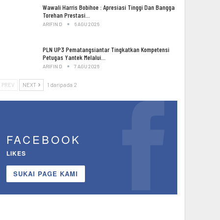
Wawali Harris Bobihoe : Apresiasi Tinggi Dan Bangga
Torehan Prestasi…
ARIFIN D
6 AGU 2026
PLN UP3 Pematangsiantar Tingkatkan Kompetensi
Petugas Yantek Melalui…
ARIFIN D
7 AGU 2026
PREV
NEXT
1 daripada 2
FACEBOOK
LIKES
SUKAI PAGE KAMI