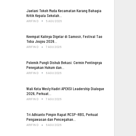
Jaelani Tokoh Muda Kecamatan Karang Bahagia
Kritik Kepala Sekolah…
ARIFIN D
5 AGU 2026
Keempat Kalinya Digelar di Samosir, Festival Tao
Toba Joujou 2026…
ARIFIN D
7 AGU 2026
Polemik Pungli Dishub Bekasi. Cermin Pentingnya
Penegakan Hukum dan…
ARIFIN D
6 AGU 2026
Wali Kota Wesly Hadiri APEKSI Leadership Dialogue
2026, Perkuat…
ARIFIN D
7 AGU 2026
Tri Adhianto Pimpin Rapat MCSP-RBS, Perkuat
Pengawasan dan Pencegahan…
ARIFIN D
6 AGU 2026