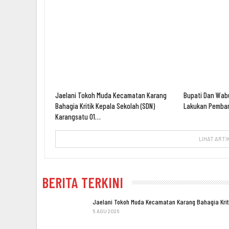
Jaelani Tokoh Muda Kecamatan Karang
Bupati Dan Wab
Bahagia Kritik Kepala Sekolah (SDN)
Lakukan Pemban
Karangsatu 01…
LIHAT ARTI
BERITA TERKINI
Jaelani Tokoh Muda Kecamatan Karang Bahagia Kri
5 AGU 2026