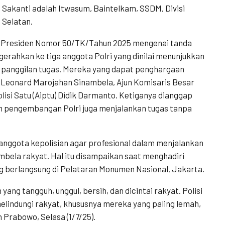
akanti adalah Itwasum, Baintelkam, SSDM, Divisi
 Selatan.
 Presiden Nomor 50/TK/Tahun 2025 mengenai tanda
rahkan ke tiga anggota Polri yang dinilai menunjukkan
i panggilan tugas. Mereka yang dapat penghargaan
) Leonard Marojahan Sinambela, Ajun Komisaris Besar
Polisi Satu (Aiptu) Didik Darmanto. Ketiganya dianggap
 pengembangan Polri juga menjalankan tugas tanpa
nggota kepolisian agar profesional dalam menjalankan
mbela rakyat. Hal itu disampaikan saat menghadiri
 berlangsung di Pelataran Monumen Nasional, Jakarta.
ng tangguh, unggul, bersih, dan dicintai rakyat. Polisi
elindungi rakyat, khususnya mereka yang paling lemah,
n Prabowo, Selasa (1/7/25).