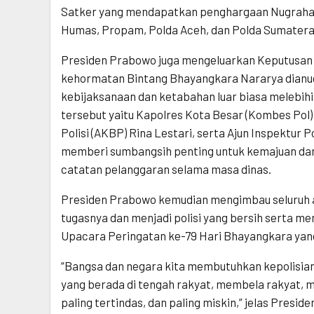
Satker yang mendapatkan penghargaan Nugraha S
Humas, Propam, Polda Aceh, dan Polda Sumatera
Presiden Prabowo juga mengeluarkan Keputusan
kehormatan Bintang Bhayangkara Nararya dianuge
kebijaksanaan dan ketabahan luar biasa melebih
tersebut yaitu Kapolres Kota Besar (Kombes Pol
Polisi (AKBP) Rina Lestari, serta Ajun Inspektur 
memberi sumbangsih penting untuk kemajuan dan
catatan pelanggaran selama masa dinas.
Presiden Prabowo kemudian mengimbau seluruh a
tugasnya dan menjadi polisi yang bersih serta me
Upacara Peringatan ke-79 Hari Bhayangkara yang
“Bangsa dan negara kita membutuhkan kepolisian ya
yang berada di tengah rakyat, membela rakyat, m
paling tertindas, dan paling miskin,” jelas Preside