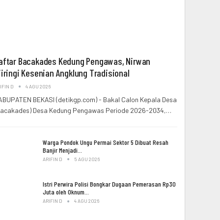
aftar Bacakades Kedung Pengawas, Nirwan
iiringi Kesenian Angklung Tradisional
IFIN D
4 AGU 2026
ABUPATEN BEKASI (detikgp.com) - Bakal Calon Kepala Desa
Bacakades) Desa Kedung Pengawas Periode 2026-2034,…
Warga Pondok Ungu Permai Sektor 5 Dibuat Resah
Banjir Menjadi…
ARIFIN D
5 AGU 2026
Istri Perwira Polisi Bongkar Dugaan Pemerasan Rp30
Juta oleh Oknum…
ARIFIN D
4 AGU 2026