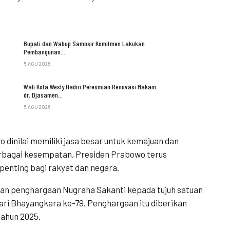
Bupati dan Wabup Samosir Komitmen Lakukan
Pembangunan…
5 AGU 2026
Wali Kota Wesly Hadiri Peresmian Renovasi Makam
dr. Djasamen…
5 AGU 2026
dinilai memiliki jasa besar untuk kemajuan dan
berbagai kesempatan, Presiden Prabowo terus
penting bagi rakyat dan negara.
an penghargaan Nugraha Sakanti kepada tujuh satuan
Hari Bhayangkara ke-79. Penghargaan itu diberikan
ahun 2025.