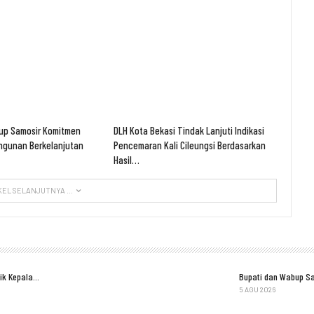
up Samosir Komitmen
DLH Kota Bekasi Tindak Lanjuti Indikasi
gunan Berkelanjutan
Pencemaran Kali Cileungsi Berdasarkan
Hasil…
KEL SELANJUTNYA ...
tik Kepala…
Bupati dan Wabup S
5 AGU 2026