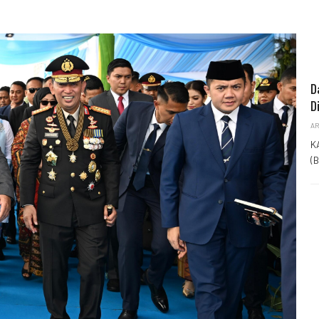
D
D
AR
K
(