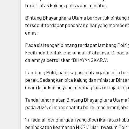
terdiri atas kalung, patra, dan miniatur.
Bintang Bhayangkara Utama berbentuk bintang be
tersebut terdapat pancaran sinar yang membentuk
emas.
Pada sisi tengah bintang terdapat lambang Polri 
kecil membentuk lengkungan di atasnya. Di bagi
dalamnya bertuliskan “BHAYANGKARA”.
Lambang Polri, padi, kapas, bintang, dan pita b
perak. Sedangkan pita kalung dan miniatur Bin
enam lajur kuning yang membagi pita menjadi tuju
Tanda kehormatan Bintang Bhayangkara Utama it
pada 2024, di mana saat itu beliau masih menjab
“Ini adalah penghargaan yang diberikan atas hub
peningkatan keamanan NKRI,” ujar Irwasum Polri K