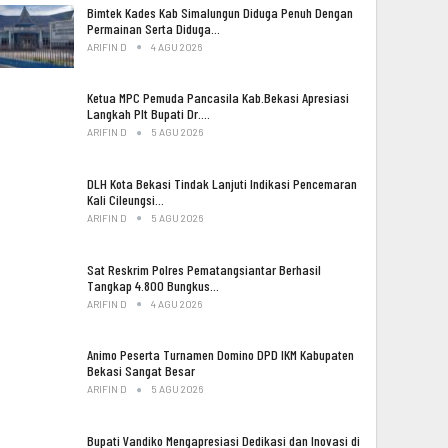
Bimtek Kades Kab Simalungun Diduga Penuh Dengan
Permainan Serta Diduga…
ARIFIN D
4 AGU 2026
Ketua MPC Pemuda Pancasila Kab.Bekasi Apresiasi
Langkah Plt Bupati Dr.…
ARIFIN D
5 AGU 2026
DLH Kota Bekasi Tindak Lanjuti Indikasi Pencemaran
Kali Cileungsi…
ARIFIN D
5 AGU 2026
Sat Reskrim Polres Pematangsiantar Berhasil
Tangkap 4.800 Bungkus…
ARIFIN D
4 AGU 2026
Animo Peserta Turnamen Domino DPD IKM Kabupaten
Bekasi Sangat Besar
ARIFIN D
5 AGU 2026
Bupati Vandiko Mengapresiasi Dedikasi dan Inovasi di