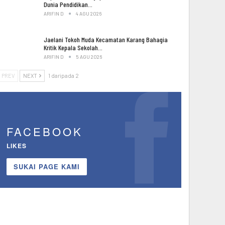
Dunia Pendidikan…
ARIFIN D
4 AGU 2026
Jaelani Tokoh Muda Kecamatan Karang Bahagia
Kritik Kepala Sekolah…
ARIFIN D
5 AGU 2026
PREV
NEXT
1 daripada 2
FACEBOOK
LIKES
SUKAI PAGE KAMI