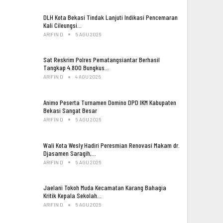
DLH Kota Bekasi Tindak Lanjuti Indikasi Pencemaran
Kali Cileungsi…
ARIFIN D
5 AGU 2026
Sat Reskrim Polres Pematangsiantar Berhasil
Tangkap 4.800 Bungkus…
ARIFIN D
4 AGU 2026
Animo Peserta Turnamen Domino DPD IKM Kabupaten
Bekasi Sangat Besar
ARIFIN D
5 AGU 2026
Wali Kota Wesly Hadiri Peresmian Renovasi Makam dr.
Djasamen Saragih,…
ARIFIN D
5 AGU 2026
Jaelani Tokoh Muda Kecamatan Karang Bahagia
Kritik Kepala Sekolah…
ARIFIN D
5 AGU 2026