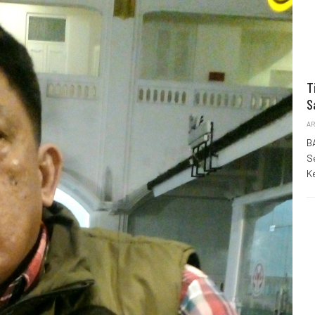
T
S
AR
B
S
K