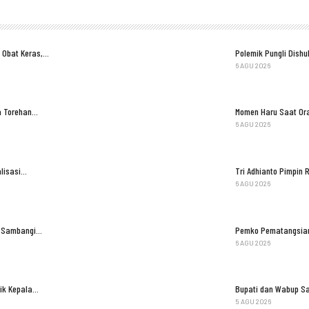
 Obat Keras,…
Polemik Pungli Dish
6 AGU 2026
ga Torehan…
Momen Haru Saat Ora
6 AGU 2026
lisasi…
Tri Adhianto Pimpi
6 AGU 2026
il Sambangi…
Pemko Pematangsian
6 AGU 2026
tik Kepala…
Bupati dan Wabup S
5 AGU 2026