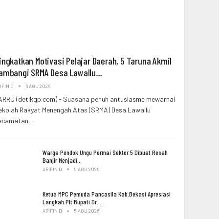
ingkatkan Motivasi Pelajar Daerah, 5 Taruna Akmil
ambangi SRMA Desa Lawallu…
IFIN D
6 AGU 2026
ARRU (detikgp.com) - Suasana penuh antusiasme mewarnai
ekolah Rakyat Menengah Atas (SRMA) Desa Lawallu
ecamatan…
Warga Pondok Ungu Permai Sektor 5 Dibuat Resah
Banjir Menjadi…
ARIFIN D
5 AGU 2026
Ketua MPC Pemuda Pancasila Kab.Bekasi Apresiasi
Langkah Plt Bupati Dr.…
ARIFIN D
5 AGU 2026