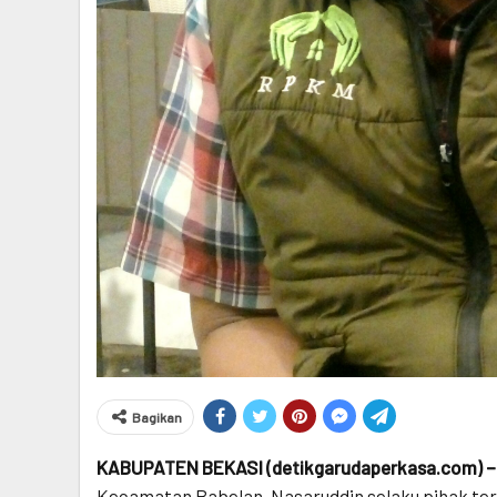
Bagikan
KABUPATEN BEKASI (detikgarudaperkasa.com) –
Kecamatan Babelan, Nasaruddin selaku pihak ter