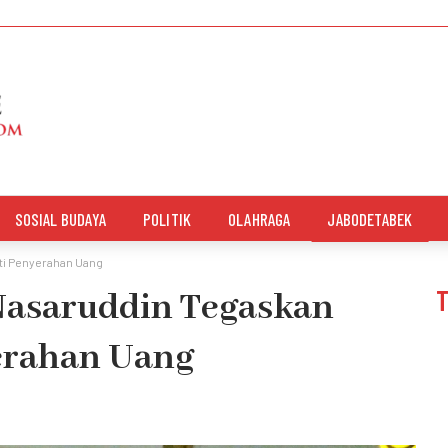
SOSIAL BUDAYA
POLITIK
OLAHRAGA
JABODETABEK
ti Penyerahan Uang
asaruddin Tegaskan
erahan Uang