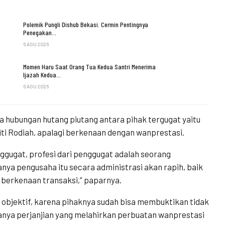
Polemik Pungli Dishub Bekasi. Cermin Pentingnya
Penegakan…
6 AGU 2026
Momen Haru Saat Orang Tua Kedua Santri Menerima
Ijazah Kedua…
6 AGU 2026
ya hubungan hutang piutang antara pihak tergugat yaitu
ti Rodiah, apalagi berkenaan dengan wanprestasi.
nggugat, profesi dari penggugat adalah seorang
nya pengusaha itu secara administrasi akan rapih, baik
 berkenaan transaksi,” paparnya.
p objektif, karena pihaknya sudah bisa membuktikan tidak
danya perjanjian yang melahirkan perbuatan wanprestasi