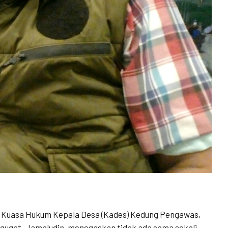
Kuasa Hukum Kepala Desa (Kades) Kedung Pengawas,
gugat, Jamaludin, menegaskan tidak ada sama sekali