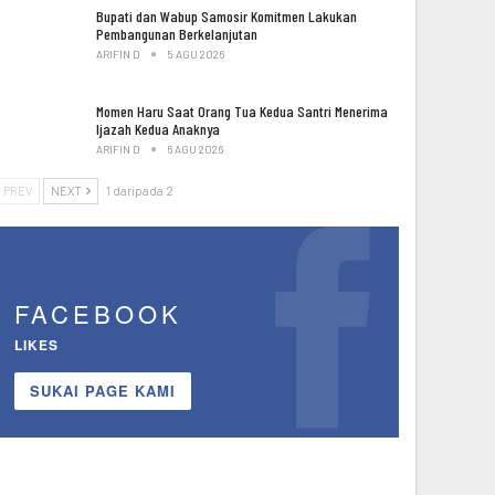
Bupati dan Wabup Samosir Komitmen Lakukan
Pembangunan Berkelanjutan
ARIFIN D
5 AGU 2026
Momen Haru Saat Orang Tua Kedua Santri Menerima
Ijazah Kedua Anaknya
ARIFIN D
6 AGU 2026
PREV
NEXT
1 daripada 2
FACEBOOK
LIKES
SUKAI PAGE KAMI