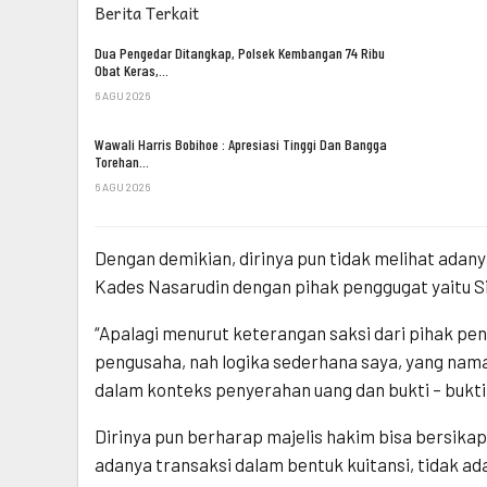
Berita Terkait
Dua Pengedar Ditangkap, Polsek Kembangan 74 Ribu
Obat Keras,…
6 AGU 2026
Wawali Harris Bobihoe : Apresiasi Tinggi Dan Bangga
Torehan…
6 AGU 2026
Dengan demikian, dirinya pun tidak melihat adan
Kades Nasarudin dengan pihak penggugat yaitu Si
“Apalagi menurut keterangan saksi dari pihak pe
pengusaha, nah logika sederhana saya, yang nama
dalam konteks penyerahan uang dan bukti – bukti
Dirinya pun berharap majelis hakim bisa bersika
adanya transaksi dalam bentuk kuitansi, tidak a