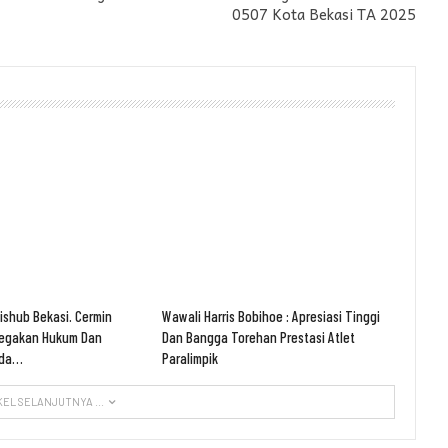
0507 Kota Bekasi TA 2025
Dishub Bekasi. Cermin
Wawali Harris Bobihoe : Apresiasi Tinggi
negakan Hukum Dan
Dan Bangga Torehan Prestasi Atlet
ada…
Paralimpik
KEL SELANJUTNYA ...