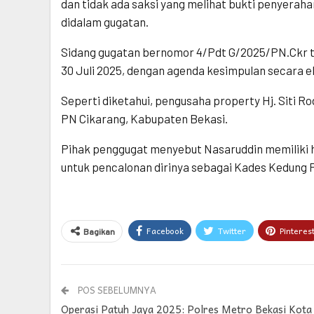
dan tidak ada saksi yang melihat bukti penyeraha
didalam gugatan.
Sidang gugatan bernomor 4/Pdt G/2025/PN.Ckr te
30 Juli 2025, dengan agenda kesimpulan secara el
Seperti diketahui, pengusaha property Hj. Siti
PN Cikarang, Kabupaten Bekasi.
Pihak penggugat menyebut Nasaruddin memiliki hu
untuk pencalonan dirinya sebagai Kades Kedung 
Facebook
Twitter
Pinteres
Bagikan
POS SEBELUMNYA
Operasi Patuh Jaya 2025: Polres Metro Bekasi Kota