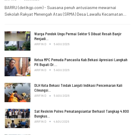
BARRU (detikgp.com) - Suasana penuh antusiasme mewarnai
Sekolah Rakyat Menengah Atas (SRMA) Desa Lawallu Kecamatan…
Warga Pondok Ungu Permai Sektor 5 Dibuat Resah Banjir
Menjadi…
ARIFIN D
5 AGU 2026
Ketua MPC Pemuda Pancasila Kab.Bekasi Apresiasi Langkah
Plt Bupati Dr.…
ARIFIN D
5 AGU 2026
DLH Kota Bekasi Tindak Lanjuti Indikasi Pencemaran Kali
Cileungsi…
ARIFIN D
5 AGU 2026
Sat Reskrim Polres Pematangsiantar Berhasil Tangkap 4.800
Bungkus…
ARIFIN D
4 AGU 2026