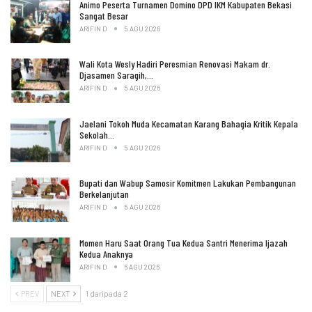
Animo Peserta Turnamen Domino DPD IKM Kabupaten Bekasi
Sangat Besar
ARIFIN D
5 AGU 2026
Wali Kota Wesly Hadiri Peresmian Renovasi Makam dr.
Djasamen Saragih,…
ARIFIN D
5 AGU 2026
Jaelani Tokoh Muda Kecamatan Karang Bahagia Kritik Kepala
Sekolah…
ARIFIN D
5 AGU 2026
Bupati dan Wabup Samosir Komitmen Lakukan Pembangunan
Berkelanjutan
ARIFIN D
5 AGU 2026
Momen Haru Saat Orang Tua Kedua Santri Menerima Ijazah
Kedua Anaknya
ARIFIN D
6 AGU 2026
PREV
NEXT
1 daripada 2