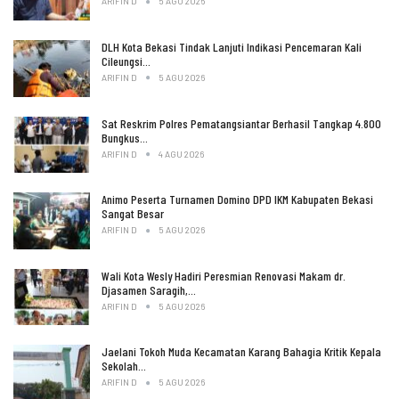
ARIFIN D
5 AGU 2026
DLH Kota Bekasi Tindak Lanjuti Indikasi Pencemaran Kali
Cileungsi…
ARIFIN D
5 AGU 2026
Sat Reskrim Polres Pematangsiantar Berhasil Tangkap 4.800
Bungkus…
ARIFIN D
4 AGU 2026
Animo Peserta Turnamen Domino DPD IKM Kabupaten Bekasi
Sangat Besar
ARIFIN D
5 AGU 2026
Wali Kota Wesly Hadiri Peresmian Renovasi Makam dr.
Djasamen Saragih,…
ARIFIN D
5 AGU 2026
Jaelani Tokoh Muda Kecamatan Karang Bahagia Kritik Kepala
Sekolah…
ARIFIN D
5 AGU 2026