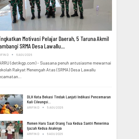
ingkatkan Motivasi Pelajar Daerah, 5 Taruna Akmil
ambangi SRMA Desa Lawallu…
IFIN D
6 AGU 2026
ARRU (detikgp.com) - Suasana penuh antusiasme mewarnai
ekolah Rakyat Menengah Atas (SRMA) Desa Lawallu
ecamatan…
DLH Kota Bekasi Tindak Lanjuti Indikasi Pencemaran
Kali Cileungsi…
ARIFIN D
5 AGU 2026
Momen Haru Saat Orang Tua Kedua Santri Menerima
Ijazah Kedua Anaknya
ARIFIN D
6 AGU 2026