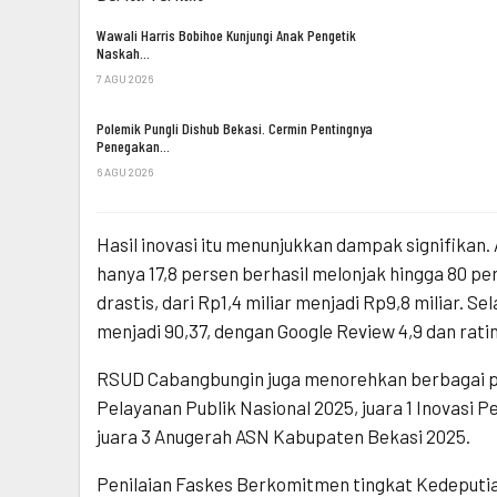
Wawali Harris Bobihoe Kunjungi Anak Pengetik
Naskah…
7 AGU 2026
Polemik Pungli Dishub Bekasi. Cermin Pentingnya
Penegakan…
6 AGU 2026
Hasil inovasi itu menunjukkan dampak signifika
hanya 17,8 persen berhasil melonjak hingga 80 p
drastis, dari Rp1,4 miliar menjadi Rp9,8 miliar. Se
menjadi 90,37, dengan Google Review 4,9 dan rati
RSUD Cabangbungin juga menorehkan berbagai pre
Pelayanan Publik Nasional 2025, juara 1 Inovasi
juara 3 Anugerah ASN Kabupaten Bekasi 2025.
Penilaian Faskes Berkomitmen tingkat Kedeputia