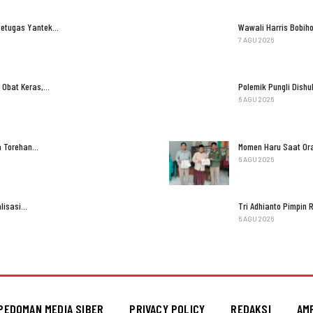
Petugas Yantek…
Wawali Harris Bobih
7 AGU 2026
 Obat Keras,…
Polemik Pungli Dish
6 AGU 2026
ga Torehan…
Momen Haru Saat Ora
6 AGU 2026
lisasi…
Tri Adhianto Pimpi
6 AGU 2026
PEDOMAN MEDIA SIBER
PRIVACY POLICY
REDAKSI
AM