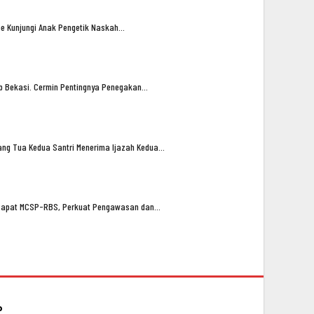
oe Kunjungi Anak Pengetik Naskah…
ub Bekasi. Cermin Pentingnya Penegakan…
ng Tua Kedua Santri Menerima Ijazah Kedua…
n Rapat MCSP-RBS, Perkuat Pengawasan dan…
P