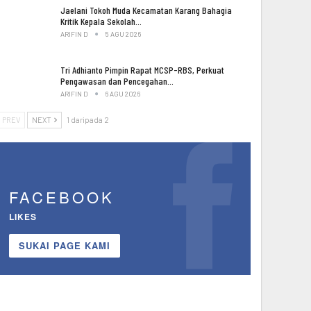
Jaelani Tokoh Muda Kecamatan Karang Bahagia
Kritik Kepala Sekolah…
ARIFIN D
5 AGU 2026
Tri Adhianto Pimpin Rapat MCSP-RBS, Perkuat
Pengawasan dan Pencegahan…
ARIFIN D
6 AGU 2026
PREV
NEXT
1 daripada 2
FACEBOOK
LIKES
SUKAI PAGE KAMI