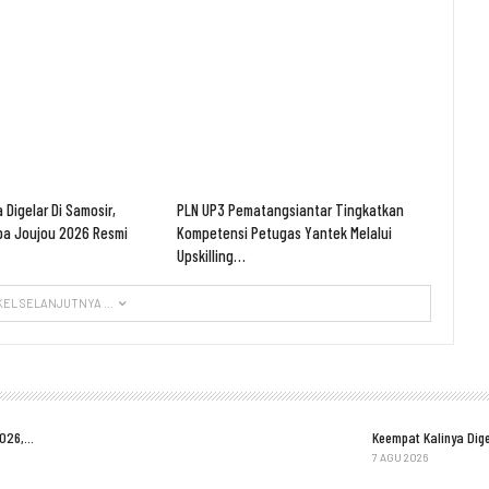
 Digelar Di Samosir,
PLN UP3 Pematangsiantar Tingkatkan
ba Joujou 2026 Resmi
Kompetensi Petugas Yantek Melalui
Upskilling…
KEL SELANJUTNYA ...
2026,…
Keempat Kalinya Dige
7 AGU 2026