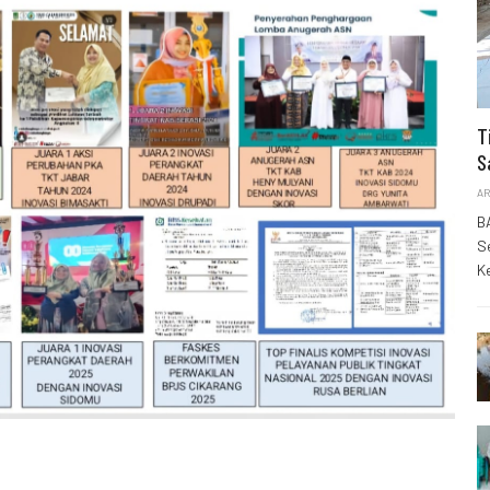
T
S
AR
B
S
K