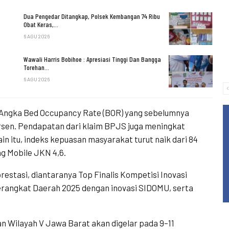
Dua Pengedar Ditangkap, Polsek Kembangan 74 Ribu
Obat Keras,…
6 AGU 2026
Wawali Harris Bobihoe : Apresiasi Tinggi Dan Bangga
Torehan…
6 AGU 2026
n. Angka Bed Occupancy Rate (BOR) yang sebelumnya
ersen. Pendapatan dari klaim BPJS juga meningkat
lain itu, indeks kepuasan masyarakat turut naik dari 84
ng Mobile JKN 4,6.
stasi, diantaranya Top Finalis Kompetisi Inovasi
 Perangkat Daerah 2025 dengan inovasi SIDOMU, serta
n Wilayah V Jawa Barat akan digelar pada 9–11