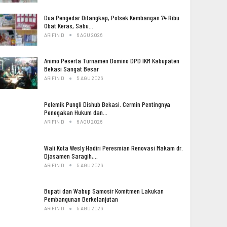
Dua Pengedar Ditangkap, Polsek Kembangan 74 Ribu
Obat Keras, Sabu…
ARIFIN D
6 AGU 2026
Animo Peserta Turnamen Domino DPD IKM Kabupaten
Bekasi Sangat Besar
ARIFIN D
5 AGU 2026
Polemik Pungli Dishub Bekasi. Cermin Pentingnya
Penegakan Hukum dan…
ARIFIN D
6 AGU 2026
Wali Kota Wesly Hadiri Peresmian Renovasi Makam dr.
Djasamen Saragih,…
ARIFIN D
5 AGU 2026
Bupati dan Wabup Samosir Komitmen Lakukan
Pembangunan Berkelanjutan
ARIFIN D
5 AGU 2026