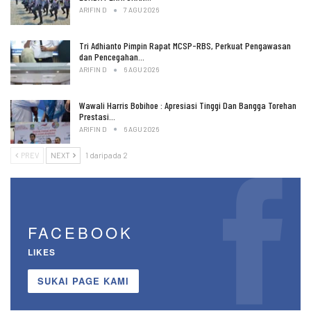
ARIFIN D
7 AGU 2026
Tri Adhianto Pimpin Rapat MCSP-RBS, Perkuat Pengawasan
dan Pencegahan…
ARIFIN D
6 AGU 2026
Wawali Harris Bobihoe : Apresiasi Tinggi Dan Bangga Torehan
Prestasi…
ARIFIN D
6 AGU 2026
PREV
NEXT
1 daripada 2
FACEBOOK
LIKES
SUKAI PAGE KAMI