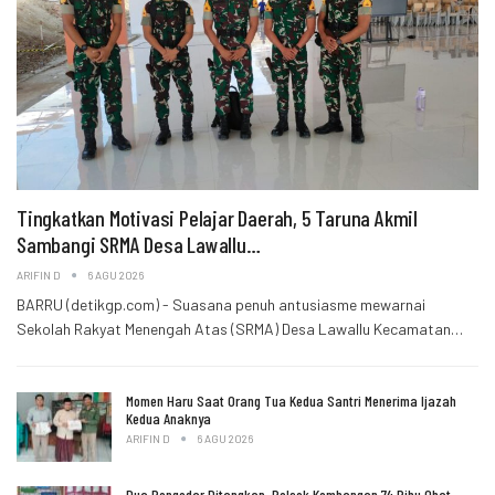
Tingkatkan Motivasi Pelajar Daerah, 5 Taruna Akmil
Sambangi SRMA Desa Lawallu…
ARIFIN D
6 AGU 2026
BARRU (detikgp.com) - Suasana penuh antusiasme mewarnai
Sekolah Rakyat Menengah Atas (SRMA) Desa Lawallu Kecamatan…
Momen Haru Saat Orang Tua Kedua Santri Menerima Ijazah
Kedua Anaknya
ARIFIN D
6 AGU 2026
Dua Pengedar Ditangkap, Polsek Kembangan 74 Ribu Obat