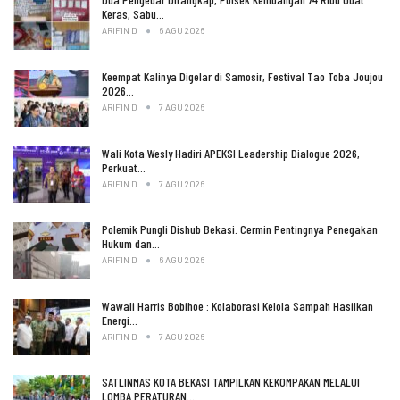
Keras, Sabu…
ARIFIN D
6 AGU 2026
Keempat Kalinya Digelar di Samosir, Festival Tao Toba Joujou
2026…
ARIFIN D
7 AGU 2026
Wali Kota Wesly Hadiri APEKSI Leadership Dialogue 2026,
Perkuat…
ARIFIN D
7 AGU 2026
Polemik Pungli Dishub Bekasi. Cermin Pentingnya Penegakan
Hukum dan…
ARIFIN D
6 AGU 2026
Wawali Harris Bobihoe : Kolaborasi Kelola Sampah Hasilkan
Energi…
ARIFIN D
7 AGU 2026
SATLINMAS KOTA BEKASI TAMPILKAN KEKOMPAKAN MELALUI
LOMBA PERATURAN…