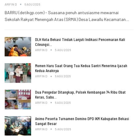
ARIFIN D
6 AGU 2026
BARRU (detikgp.com) - Suasana penuh antusiasme mewarnai
Sekolah Rakyat Menengah Atas (SRMA) Desa Lawallu Kecamatan…
DLH Kota Bekasi Tindak Lanjuti Indikasi Pencemaran Kali
Cileungsi…
ARIFIN D
5 AGU 2026
Momen Haru Saat Orang Tua Kedua Santri Menerima Ijazah
Kedua Anaknya
ARIFIN D
6 AGU 2026
Dua Pengedar Ditangkap, Polsek Kembangan 74 Ribu Obat
Keras, Sabu…
ARIFIN D
6 AGU 2026
Animo Peserta Turnamen Domino DPD IKM Kabupaten Bekasi
Sangat Besar
ARIFIN D
5 AGU 2026