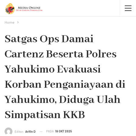
Home
Satgas Ops Damai
Cartenz Beserta Polres
Yahukimo Evakuasi
Korban Penganiayaan di
Yahukimo, Diduga Ulah
Simpatisan KKB
PADA
19 OKT 2025
Editor:
Arifin D