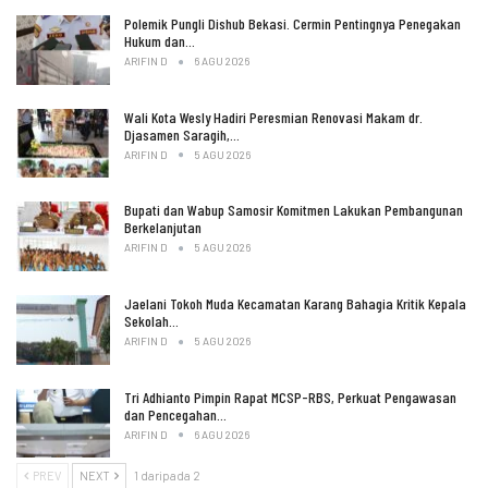
Polemik Pungli Dishub Bekasi. Cermin Pentingnya Penegakan
Hukum dan…
ARIFIN D
6 AGU 2026
Wali Kota Wesly Hadiri Peresmian Renovasi Makam dr.
Djasamen Saragih,…
ARIFIN D
5 AGU 2026
Bupati dan Wabup Samosir Komitmen Lakukan Pembangunan
Berkelanjutan
ARIFIN D
5 AGU 2026
Jaelani Tokoh Muda Kecamatan Karang Bahagia Kritik Kepala
Sekolah…
ARIFIN D
5 AGU 2026
Tri Adhianto Pimpin Rapat MCSP-RBS, Perkuat Pengawasan
dan Pencegahan…
ARIFIN D
6 AGU 2026
PREV
NEXT
1 daripada 2