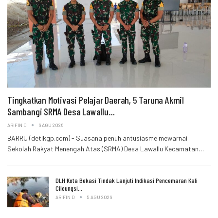
Tingkatkan Motivasi Pelajar Daerah, 5 Taruna Akmil
Sambangi SRMA Desa Lawallu…
ARIFIN D
6 AGU 2026
BARRU (detikgp.com) - Suasana penuh antusiasme mewarnai
Sekolah Rakyat Menengah Atas (SRMA) Desa Lawallu Kecamatan…
DLH Kota Bekasi Tindak Lanjuti Indikasi Pencemaran Kali
Cileungsi…
ARIFIN D
5 AGU 2026