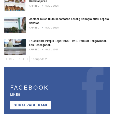
Berkelanjutan
ARIFIN D
5 AGU 2026
Jaelani Tokoh Muda Kecamatan Karang Bahagia Kritik Kepala
Sekolah…
ARIFIN D
5 AGU 2026
Tri Adhianto Pimpin Rapat MCSP-RBS, Perkuat Pengawasan
dan Pencegahan…
ARIFIN D
6 AGU 2026
PREV
NEXT
1 daripada 2
FACEBOOK
LIKES
SUKAI PAGE KAMI