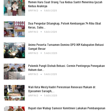
Momen Haru Saat Orang Tua Kedua Santri Menerima Ijazah
Kedua Anaknya
ARIFIN D
6 AGU 2026
Dua Pengedar Ditangkap, Polsek Kembangan 74 Ribu Obat
Keras, Sabu…
ARIFIN D
6 AGU 2026
Animo Peserta Turnamen Domino DPD IKM Kabupaten Bekasi
Sangat Besar
ARIFIN D
5 AGU 2026
Polemik Pungli Dishub Bekasi. Cermin Pentingnya Penegakan
Hukum dan…
ARIFIN D
6 AGU 2026
Wali Kota Wesly Hadiri Peresmian Renovasi Makam dr.
Djasamen Saragih,…
ARIFIN D
5 AGU 2026
Bupati dan Wabup Samosir Komitmen Lakukan Pembangunan