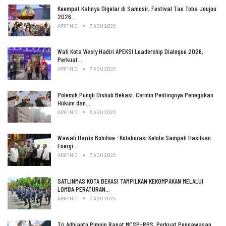
Keempat Kalinya Digelar di Samosir, Festival Tao Toba Joujou
2026…
ARIFIN D
7 AGU 2026
Wali Kota Wesly Hadiri APEKSI Leadership Dialogue 2026,
Perkuat…
ARIFIN D
7 AGU 2026
Polemik Pungli Dishub Bekasi. Cermin Pentingnya Penegakan
Hukum dan…
ARIFIN D
6 AGU 2026
Wawali Harris Bobihoe : Kolaborasi Kelola Sampah Hasilkan
Energi…
ARIFIN D
7 AGU 2026
SATLINMAS KOTA BEKASI TAMPILKAN KEKOMPAKAN MELALUI
LOMBA PERATURAN…
ARIFIN D
7 AGU 2026
Tri Adhianto Pimpin Rapat MCSP-RBS, Perkuat Pengawasan