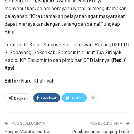
Sementara itu, Kapolres Samosir Rina Frillya
menyebutkan, dalam perayaan Natal ini mengutamakan
pelayanan. “Kita utamakan pelayanan agar masyarakat
dapat merayakan dengan tenang dan damai,” ungkap
Rina.
Turut hadir Kajari Samosir Satria Irawan, Pabung 0210 TU
G. Sebayang, Sekdakab. Samosir Marudut Tua Sitinjak,
Kabid IKP Diskominfo dan pimpinan OPD lainnya.
(Red. /
Rps)
Editor:
Nurul Khairiyah
Facebook
Twitter
Bagikan
POS SEBELUMNYA
POS BERIKUTNYA
Pimpin Monitoring Pos
Pembangunan Jogging Track