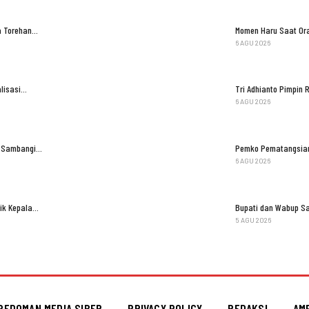
ga Torehan…
Momen Haru Saat Ora
6 AGU 2026
lisasi…
Tri Adhianto Pimpi
6 AGU 2026
il Sambangi…
Pemko Pematangsian
6 AGU 2026
tik Kepala…
Bupati dan Wabup S
5 AGU 2026
PEDOMAN MEDIA SIBER
PRIVACY POLICY
REDAKSI
AM