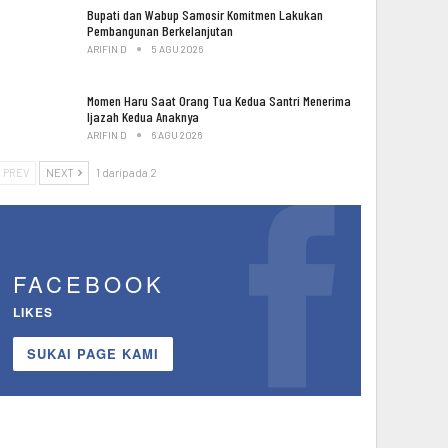
Bupati dan Wabup Samosir Komitmen Lakukan
Pembangunan Berkelanjutan
ARIFIN D
5 AGU 2026
Momen Haru Saat Orang Tua Kedua Santri Menerima
Ijazah Kedua Anaknya
ARIFIN D
6 AGU 2026
PREV
NEXT
1 daripada 2
FACEBOOK
LIKES
SUKAI PAGE KAMI