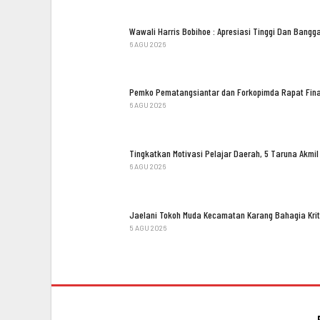
Wawali Harris Bobihoe : Apresiasi Tinggi Dan Bang
6 AGU 2026
Pemko Pematangsiantar dan Forkopimda Rapat Fina
6 AGU 2026
Tingkatkan Motivasi Pelajar Daerah, 5 Taruna Akm
6 AGU 2026
Jaelani Tokoh Muda Kecamatan Karang Bahagia Kri
5 AGU 2026