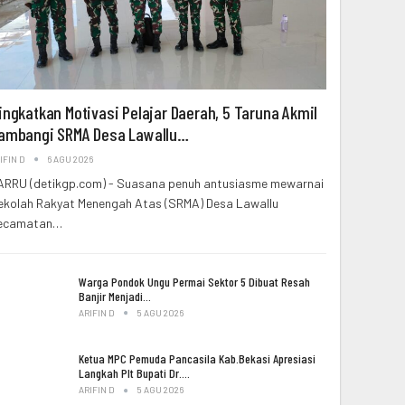
ingkatkan Motivasi Pelajar Daerah, 5 Taruna Akmil
ambangi SRMA Desa Lawallu…
IFIN D
6 AGU 2026
ARRU (detikgp.com) - Suasana penuh antusiasme mewarnai
ekolah Rakyat Menengah Atas (SRMA) Desa Lawallu
ecamatan…
Warga Pondok Ungu Permai Sektor 5 Dibuat Resah
Banjir Menjadi…
ARIFIN D
5 AGU 2026
Ketua MPC Pemuda Pancasila Kab.Bekasi Apresiasi
Langkah Plt Bupati Dr.…
ARIFIN D
5 AGU 2026