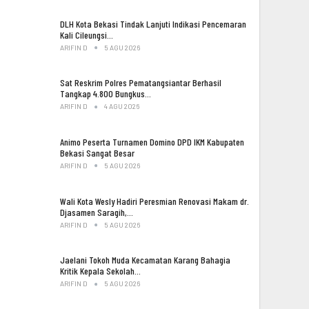
DLH Kota Bekasi Tindak Lanjuti Indikasi Pencemaran
Kali Cileungsi…
ARIFIN D
5 AGU 2026
Sat Reskrim Polres Pematangsiantar Berhasil
Tangkap 4.800 Bungkus…
ARIFIN D
4 AGU 2026
Animo Peserta Turnamen Domino DPD IKM Kabupaten
Bekasi Sangat Besar
ARIFIN D
5 AGU 2026
Wali Kota Wesly Hadiri Peresmian Renovasi Makam dr.
Djasamen Saragih,…
ARIFIN D
5 AGU 2026
Jaelani Tokoh Muda Kecamatan Karang Bahagia
Kritik Kepala Sekolah…
ARIFIN D
5 AGU 2026