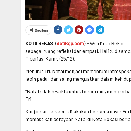
Bagikan
KOTA BEKASI (
detikgp.com
) –
Wali Kota Bekasi T
sebagai ruang refleksi dan empati. Hal itu disam
Tiberias, Kamis (25/12).
Menurut Tri, Natal menjadi momentum introspeksi
lebih peduli dan saling menguatkan dalam kehid
“Natal adalah waktu untuk bercermin, memperbai
Tri.
Kunjungan tersebut dilakukan bersama unsur Fo
memastikan perayaan Natal di Kota Bekasi berl