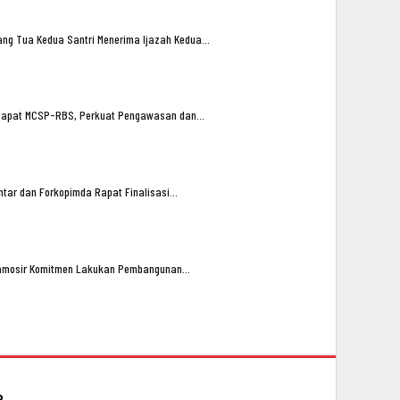
ng Tua Kedua Santri Menerima Ijazah Kedua…
n Rapat MCSP-RBS, Perkuat Pengawasan dan…
tar dan Forkopimda Rapat Finalisasi…
amosir Komitmen Lakukan Pembangunan…
P