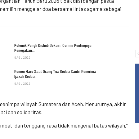
rgantian Tahun Baru 2026 tidak diisi dengan pesta
 memilih menggelar doa bersama lintas agama sebagai
Polemik Pungli Dishub Bekasi. Cermin Pentingnya
Penegakan…
6 AGU 2026
Momen Haru Saat Orang Tua Kedua Santri Menerima
Ijazah Kedua…
6 AGU 2026
 menimpa wilayah Sumatera dan Aceh. Menurutnya, akhir
i dan solidaritas.
mpati dan tenggang rasa tidak mengenal batas wilayah,”