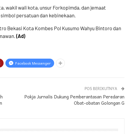
a, wakil wali kota, unsur Forkopimda, dan jemaat
simbol persatuan dan kebinekaan.
etro Bekasi Kota Kombes Pol Kusumo Wahyu Bintoro dan
rmawan.
(Ad)
t
Facebook Messenger
POS BERIKUTNYA
ah
Pokja Jurnalis Dukung Pemberantasan Peredaran
n
Obat-obatan Golongan G