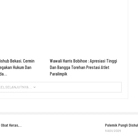
Dishub Bekasi. Cermin
Wawali Harris Bobihoe : Apresiasi Tinggi
negakan Hukum Dan
Dan Bangga Torehan Prestasi Atlet
ada…
Paralimpik
KEL SELANJUTNYA ...
 Obat Keras,…
Polemik Pungli Dish
6 AGU 2026