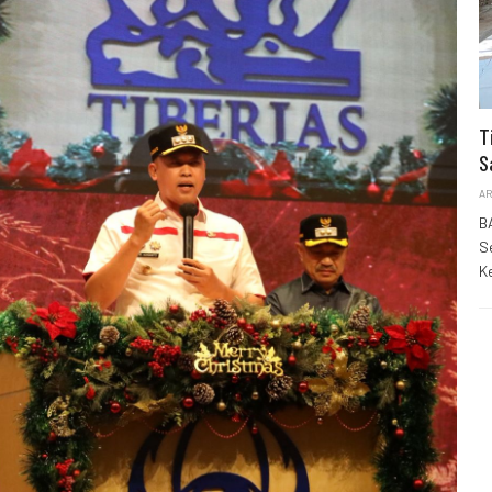
T
S
AR
B
S
K