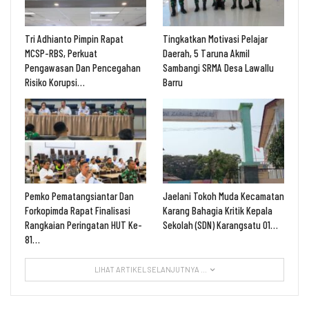
Tri Adhianto Pimpin Rapat
Tingkatkan Motivasi Pelajar
MCSP-RBS, Perkuat
Daerah, 5 Taruna Akmil
Pengawasan Dan Pencegahan
Sambangi SRMA Desa Lawallu
Risiko Korupsi…
Barru
Pemko Pematangsiantar Dan
Jaelani Tokoh Muda Kecamatan
Forkopimda Rapat Finalisasi
Karang Bahagia Kritik Kepala
Rangkaian Peringatan HUT Ke-
Sekolah (SDN) Karangsatu 01…
81…
LIHAT ARTIKEL SELANJUTNYA ...