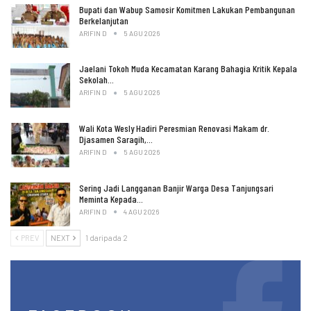
Bupati dan Wabup Samosir Komitmen Lakukan Pembangunan
Berkelanjutan
ARIFIN D
5 AGU 2026
Jaelani Tokoh Muda Kecamatan Karang Bahagia Kritik Kepala
Sekolah…
ARIFIN D
5 AGU 2026
Wali Kota Wesly Hadiri Peresmian Renovasi Makam dr.
Djasamen Saragih,…
ARIFIN D
5 AGU 2026
Sering Jadi Langganan Banjir Warga Desa Tanjungsari
Meminta Kepada…
ARIFIN D
4 AGU 2026
PREV
NEXT
1 daripada 2