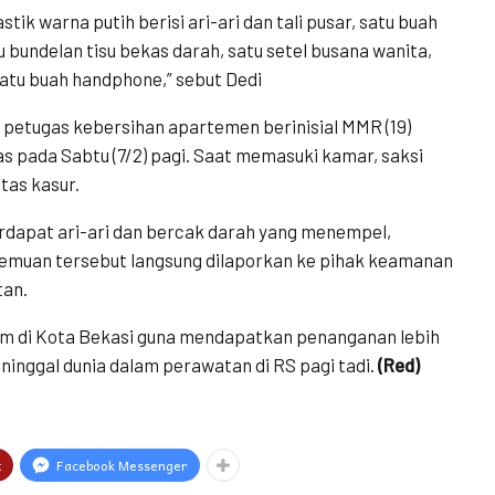
k warna putih berisi ari-ari dan tali pusar, satu buah
u bundelan tisu bekas darah, satu setel busana wanita,
 satu buah handphone,” sebut Dedi
g petugas kebersihan apartemen berinisial MMR (19)
as pada Sabtu (7/2) pagi. Saat memasuki kamar, saksi
tas kasur.
terdapat ari-ari dan bercak darah yang menempel,
 Temuan tersebut langsung dilaporkan ke pihak keamanan
tan.
um di Kota Bekasi guna mendapatkan penanganan lebih
eninggal dunia dalam perawatan di RS pagi tadi.
(Red)
t
Facebook Messenger