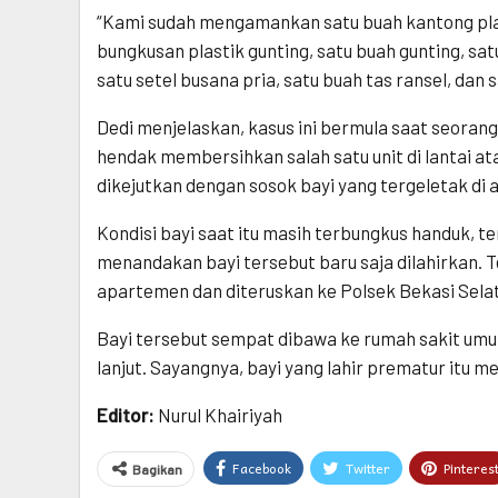
“Kami sudah mengamankan satu buah kantong plasti
bungkusan plastik gunting, satu buah gunting, sat
satu setel busana pria, satu buah tas ransel, dan
Dedi menjelaskan, kasus ini bermula saat seoran
hendak membersihkan salah satu unit di lantai at
dikejutkan dengan sosok bayi yang tergeletak di a
Kondisi bayi saat itu masih terbungkus handuk, 
menandakan bayi tersebut baru saja dilahirkan.
apartemen dan diteruskan ke Polsek Bekasi Sela
Bayi tersebut sempat dibawa ke rumah sakit um
lanjut. Sayangnya, bayi yang lahir prematur itu m
Editor:
Nurul Khairiyah
Facebook
Twitter
Pinteres
Bagikan