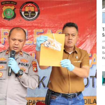
T
S
AR
B
S
K