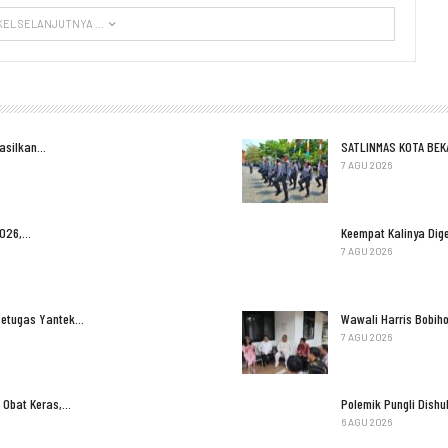
KEL SELANJUTNYA ...
Hasilkan…
SATLINMAS KOTA BEK
7 AGU 2026
2026,…
Keempat Kalinya Dige
7 AGU 2026
Petugas Yantek…
Wawali Harris Bobih
7 AGU 2026
 Obat Keras,…
Polemik Pungli Dish
6 AGU 2026