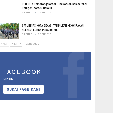
PLN UP3 Pematangsiantar Tingkatkan Kompetensi
Petugas Yantek Melalui…
ARIFIN D
7 AGU 2026
SATLINMAS KOTA BEKASI TAMPILKAN KEKOMPAKAN
MELALUI LOMBA PERATURAN…
ARIFIN D
7 AGU 2026
PREV
NEXT
1 daripada 2
FACEBOOK
LIKES
SUKAI PAGE KAMI