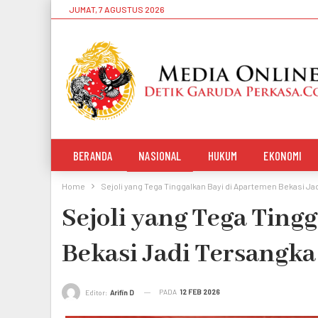
JUMAT, 7 AGUSTUS 2026
BERANDA
NASIONAL
HUKUM
EKONOMI
Home
Sejoli yang Tega Tinggalkan Bayi di Apartemen Bekasi Ja
Sejoli yang Tega Ting
Bekasi Jadi Tersangka
PADA
12 FEB 2026
Editor:
Arifin D