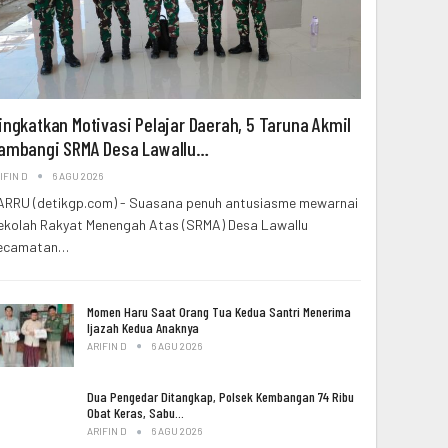
ingkatkan Motivasi Pelajar Daerah, 5 Taruna Akmil
ambangi SRMA Desa Lawallu…
IFIN D
6 AGU 2026
ARRU (detikgp.com) - Suasana penuh antusiasme mewarnai
ekolah Rakyat Menengah Atas (SRMA) Desa Lawallu
ecamatan…
Momen Haru Saat Orang Tua Kedua Santri Menerima
Ijazah Kedua Anaknya
ARIFIN D
6 AGU 2026
Dua Pengedar Ditangkap, Polsek Kembangan 74 Ribu
Obat Keras, Sabu…
ARIFIN D
6 AGU 2026