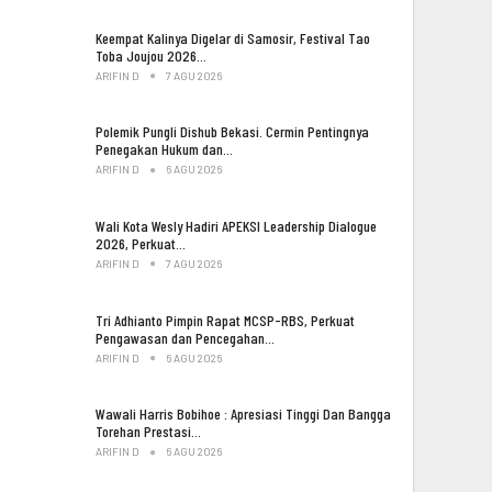
Keempat Kalinya Digelar di Samosir, Festival Tao
Toba Joujou 2026…
ARIFIN D
7 AGU 2026
Polemik Pungli Dishub Bekasi. Cermin Pentingnya
Penegakan Hukum dan…
ARIFIN D
6 AGU 2026
Wali Kota Wesly Hadiri APEKSI Leadership Dialogue
2026, Perkuat…
ARIFIN D
7 AGU 2026
Tri Adhianto Pimpin Rapat MCSP-RBS, Perkuat
Pengawasan dan Pencegahan…
ARIFIN D
6 AGU 2026
Wawali Harris Bobihoe : Apresiasi Tinggi Dan Bangga
Torehan Prestasi…
ARIFIN D
6 AGU 2026