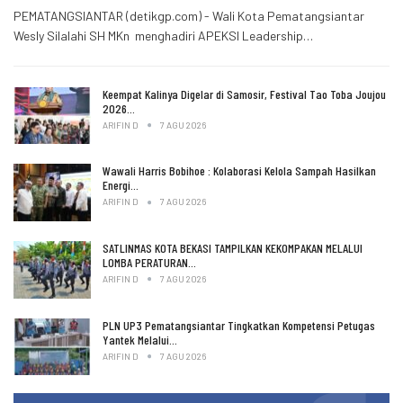
PEMATANGSIANTAR (detikgp.com) - Wali Kota Pematangsiantar
Wesly Silalahi SH MKn menghadiri APEKSI Leadership…
Keempat Kalinya Digelar di Samosir, Festival Tao Toba Joujou
2026…
ARIFIN D
7 AGU 2026
Wawali Harris Bobihoe : Kolaborasi Kelola Sampah Hasilkan
Energi…
ARIFIN D
7 AGU 2026
SATLINMAS KOTA BEKASI TAMPILKAN KEKOMPAKAN MELALUI
LOMBA PERATURAN…
ARIFIN D
7 AGU 2026
PLN UP3 Pematangsiantar Tingkatkan Kompetensi Petugas
Yantek Melalui…
ARIFIN D
7 AGU 2026