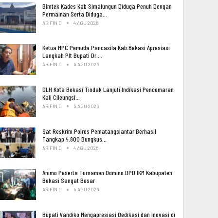
Bimtek Kades Kab Simalungun Diduga Penuh Dengan
Permainan Serta Diduga…
ARIFIN D
4 AGU 2026
Ketua MPC Pemuda Pancasila Kab.Bekasi Apresiasi
Langkah Plt Bupati Dr.…
ARIFIN D
5 AGU 2026
DLH Kota Bekasi Tindak Lanjuti Indikasi Pencemaran
Kali Cileungsi…
ARIFIN D
5 AGU 2026
Sat Reskrim Polres Pematangsiantar Berhasil
Tangkap 4.800 Bungkus…
ARIFIN D
4 AGU 2026
Animo Peserta Turnamen Domino DPD IKM Kabupaten
Bekasi Sangat Besar
ARIFIN D
5 AGU 2026
Bupati Vandiko Mengapresiasi Dedikasi dan Inovasi di