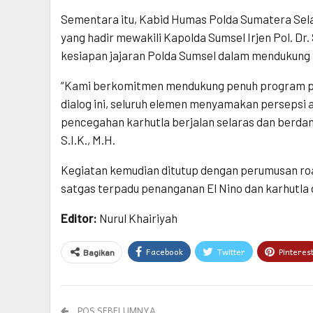
Sementara itu, Kabid Humas Polda Sumatera Selat
yang hadir mewakili Kapolda Sumsel Irjen Pol. Dr.
kesiapan jajaran Polda Sumsel dalam mendukung 
“Kami berkomitmen mendukung penuh program pe
dialog ini, seluruh elemen menyamakan persepsi 
pencegahan karhutla berjalan selaras dan berda
S.I.K., M.H.
Kegiatan kemudian ditutup dengan perumusan ro
satgas terpadu penanganan El Nino dan karhutla 
Editor:
Nurul Khairiyah
Facebook
Twitter
Pinteres
Bagikan
POS SEBELUMNYA