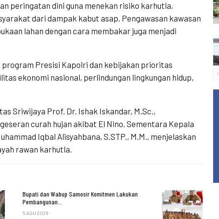
n peringatan dini guna menekan risiko karhutla,
asyarakat dari dampak kabut asap. Pengawasan kawasan
bukaan lahan dengan cara membakar juga menjadi
 program Presisi Kapolri dan kebijakan prioritas
itas ekonomi nasional, perlindungan lingkungan hidup,
as Sriwijaya Prof. Dr. Ishak Iskandar, M.Sc.,
rgeseran curah hujan akibat El Nino. Sementara Kepala
uhammad Iqbal Alisyahbana, S.STP., M.M., menjelaskan
ayah rawan karhutla.
Bupati dan Wabup Samosir Komitmen Lakukan
Pembangunan…
5 AGU 2026