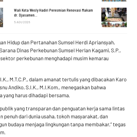
Wali Kota Wesly Hadiri Peresmian Renovasi Makam
dr. Djasamen…
5 AGU 2026
an Hidup dan Pertanahan Sumsel Herdi Apriansyah,
 Sarana Dinas Perkebunan Sumsel Herlan Kagami, S.P.,
tan sektor perkebunan menghadapi musim kemarau
.I.K., M.T.C.P., dalam amanat tertulis yang dibacakan Karo
snu Andiko, S.I.K., M.I.Kom., menegaskan bahwa
a yang harus dihadapi bersama.
blik yang transparan dan penguatan kerja sama lintas
an penuh dari dunia usaha, tokoh masyarakat, dan
gun budaya menjaga lingkungan tanpa membakar,” tegas
om.