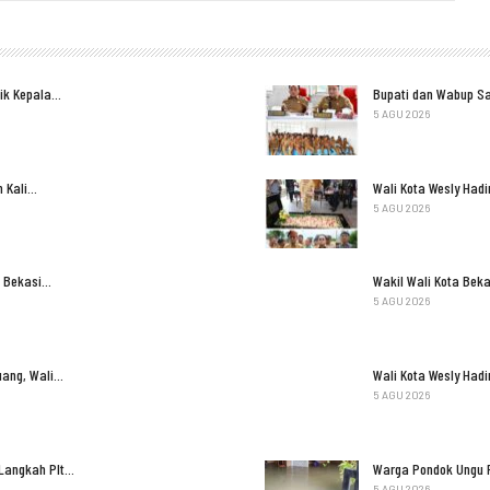
tik Kepala…
Bupati dan Wabup S
5 AGU 2026
n Kali…
Wali Kota Wesly Had
5 AGU 2026
n Bekasi…
Wakil Wali Kota Bek
5 AGU 2026
uang, Wali…
Wali Kota Wesly Had
5 AGU 2026
 Langkah Plt…
Warga Pondok Ungu P
5 AGU 2026