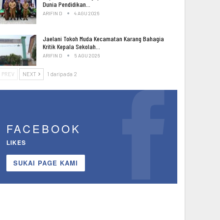
Dunia Pendidikan…
ARIFIN D
4 AGU 2026
Jaelani Tokoh Muda Kecamatan Karang Bahagia
Kritik Kepala Sekolah…
ARIFIN D
5 AGU 2026
PREV
NEXT
1 daripada 2
FACEBOOK
LIKES
SUKAI PAGE KAMI