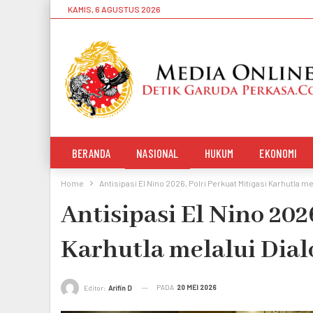
KAMIS, 6 AGUSTUS 2026
BERANDA
NASIONAL
HUKUM
EKONOMI
Home
Antisipasi El Nino 2026, Polri Perkuat Mitigasi Karhutla me
Antisipasi El Nino 202
Karhutla melalui Dial
PADA
20 MEI 2026
Editor:
Arifin D