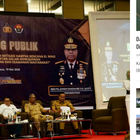
D
D
AR
K
(