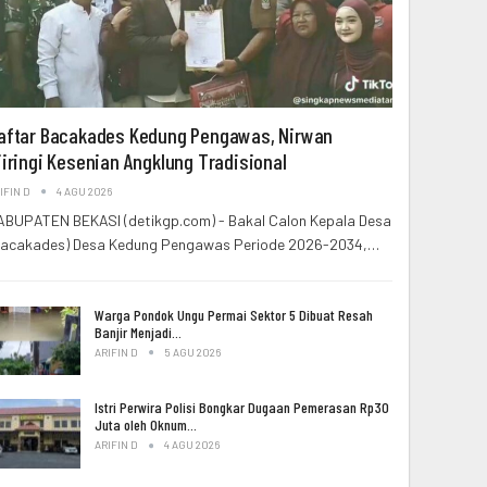
aftar Bacakades Kedung Pengawas, Nirwan
iiringi Kesenian Angklung Tradisional
IFIN D
4 AGU 2026
ABUPATEN BEKASI (detikgp.com) - Bakal Calon Kepala Desa
Bacakades) Desa Kedung Pengawas Periode 2026-2034,…
Warga Pondok Ungu Permai Sektor 5 Dibuat Resah
Banjir Menjadi…
ARIFIN D
5 AGU 2026
Istri Perwira Polisi Bongkar Dugaan Pemerasan Rp30
Juta oleh Oknum…
ARIFIN D
4 AGU 2026