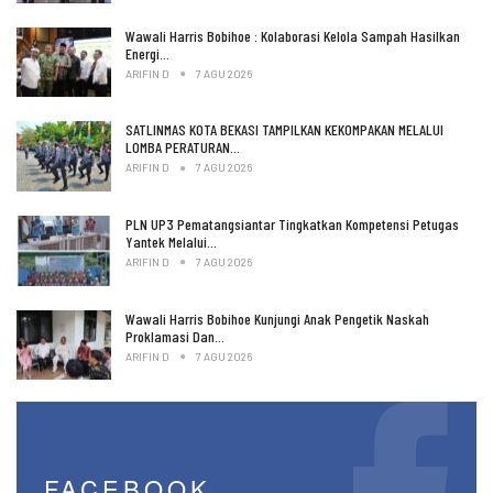
Wawali Harris Bobihoe : Kolaborasi Kelola Sampah Hasilkan
Energi…
ARIFIN D
7 AGU 2026
SATLINMAS KOTA BEKASI TAMPILKAN KEKOMPAKAN MELALUI
LOMBA PERATURAN…
ARIFIN D
7 AGU 2026
PLN UP3 Pematangsiantar Tingkatkan Kompetensi Petugas
Yantek Melalui…
ARIFIN D
7 AGU 2026
Wawali Harris Bobihoe Kunjungi Anak Pengetik Naskah
Proklamasi Dan…
ARIFIN D
7 AGU 2026
FACEBOOK