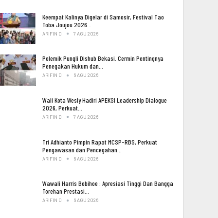
Keempat Kalinya Digelar di Samosir, Festival Tao
Toba Joujou 2026…
ARIFIN D
7 AGU 2026
Polemik Pungli Dishub Bekasi. Cermin Pentingnya
Penegakan Hukum dan…
ARIFIN D
6 AGU 2026
Wali Kota Wesly Hadiri APEKSI Leadership Dialogue
2026, Perkuat…
ARIFIN D
7 AGU 2026
Tri Adhianto Pimpin Rapat MCSP-RBS, Perkuat
Pengawasan dan Pencegahan…
ARIFIN D
6 AGU 2026
Wawali Harris Bobihoe : Apresiasi Tinggi Dan Bangga
Torehan Prestasi…
ARIFIN D
6 AGU 2026