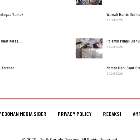
Petugas Yantek…
Wawali Harris Bobih
7 AGU 2026
 Obat Keras,…
Polemik Pungli Dish
6 AGU 2026
ga Torehan…
Momen Haru Saat Ora
6 AGU 2026
PEDOMAN MEDIA SIBER
PRIVACY POLICY
REDAKSI
AM
© 2026 - Detik Garuda Perkasa. All Rights Reserved.