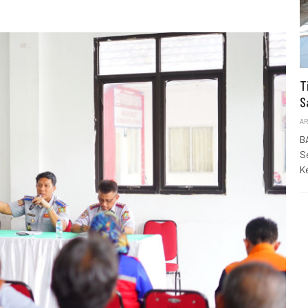
T
S
AR
B
S
K