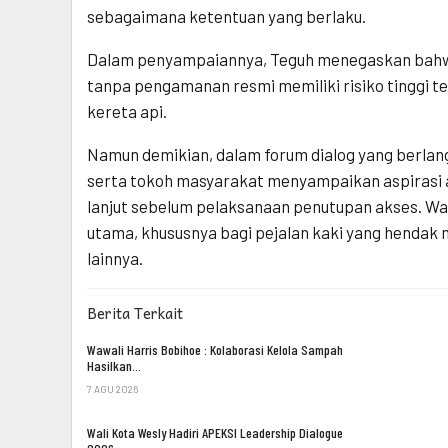
sebagaimana ketentuan yang berlaku.
Dalam penyampaiannya, Teguh menegaskan bahwa
tanpa pengamanan resmi memiliki risiko tinggi 
kereta api.
Namun demikian, dalam forum dialog yang berlan
serta tokoh masyarakat menyampaikan aspirasi a
lanjut sebelum pelaksanaan penutupan akses. Warg
utama, khususnya bagi pejalan kaki yang hendak 
lainnya.
Berita Terkait
Wawali Harris Bobihoe : Kolaborasi Kelola Sampah
Hasilkan…
7 AGU 2026
Wali Kota Wesly Hadiri APEKSI Leadership Dialogue