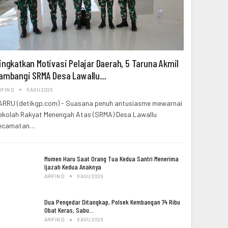
ingkatkan Motivasi Pelajar Daerah, 5 Taruna Akmil
ambangi SRMA Desa Lawallu…
IFIN D
6 AGU 2026
ARRU (detikgp.com) - Suasana penuh antusiasme mewarnai
ekolah Rakyat Menengah Atas (SRMA) Desa Lawallu
ecamatan…
Momen Haru Saat Orang Tua Kedua Santri Menerima
Ijazah Kedua Anaknya
ARIFIN D
6 AGU 2026
Dua Pengedar Ditangkap, Polsek Kembangan 74 Ribu
Obat Keras, Sabu…
ARIFIN D
6 AGU 2026