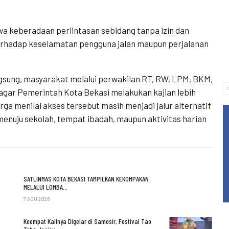
 keberadaan perlintasan sebidang tanpa izin dan
terhadap keselamatan pengguna jalan maupun perjalanan
gsung, masyarakat melalui perwakilan RT, RW, LPM, BKM,
gar Pemerintah Kota Bekasi melakukan kajian lebih
a menilai akses tersebut masih menjadi jalur alternatif
menuju sekolah, tempat ibadah, maupun aktivitas harian
SATLINMAS KOTA BEKASI TAMPILKAN KEKOMPAKAN
MELALUI LOMBA…
7 AGU 2026
Keempat Kalinya Digelar di Samosir, Festival Tao