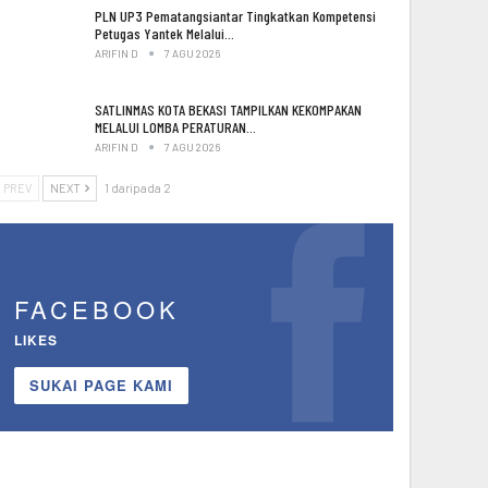
PLN UP3 Pematangsiantar Tingkatkan Kompetensi
Petugas Yantek Melalui…
ARIFIN D
7 AGU 2026
SATLINMAS KOTA BEKASI TAMPILKAN KEKOMPAKAN
MELALUI LOMBA PERATURAN…
ARIFIN D
7 AGU 2026
PREV
NEXT
1 daripada 2
FACEBOOK
LIKES
SUKAI PAGE KAMI