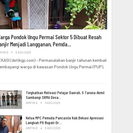
arga Pondok Ungu Permai Sektor 5 Dibuat Resah
anjir Menjadi Langganan, Pemda…
IFIN D
5 AGU 2026
EKASI (detikgp.com) – Permasalahan banjir tahunan kembali
embayangi warga di kawasan Pondok Ungu Permai (PUP),
Tingkatkan Motivasi Pelajar Daerah, 5 Taruna Akmil
Sambangi SRMA Desa…
ARIFIN D
6 AGU 2026
Ketua MPC Pemuda Pancasila Kab.Bekasi Apresiasi
Langkah Plt Bupati Dr.…
ARIFIN D
5 AGU 2026