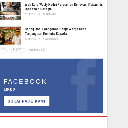
Wali Kota Wesly Hadiri Peresmian Renovasi Makam dr.
Djasamen Saragih,…
ARIFIN D
5 AGU 2026
Sering Jadi Langganan Banjir Warga Desa
Tanjungsari Meminta Kepada…
ARIFIN D
4 AGU 2026
PREV
NEXT
1 daripada 2
FACEBOOK
LIKES
SUKAI PAGE KAMI