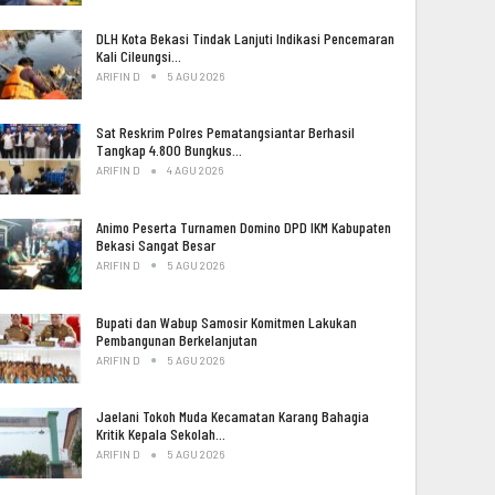
DLH Kota Bekasi Tindak Lanjuti Indikasi Pencemaran
Kali Cileungsi…
ARIFIN D
5 AGU 2026
Sat Reskrim Polres Pematangsiantar Berhasil
Tangkap 4.800 Bungkus…
ARIFIN D
4 AGU 2026
Animo Peserta Turnamen Domino DPD IKM Kabupaten
Bekasi Sangat Besar
ARIFIN D
5 AGU 2026
Bupati dan Wabup Samosir Komitmen Lakukan
Pembangunan Berkelanjutan
ARIFIN D
5 AGU 2026
Jaelani Tokoh Muda Kecamatan Karang Bahagia
Kritik Kepala Sekolah…
ARIFIN D
5 AGU 2026