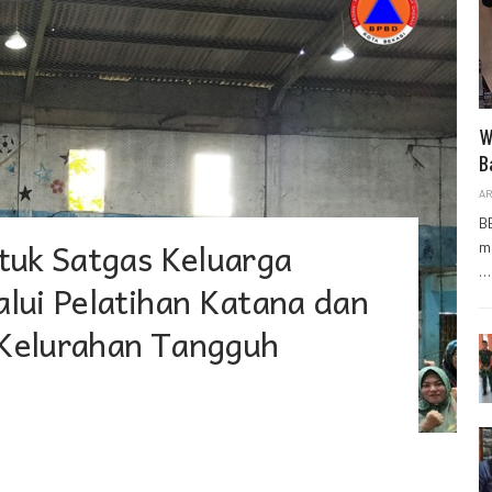
W
B
AR
B
tuk Satgas Keluarga
m
…
lui Pelatihan Katana dan
Kelurahan Tangguh