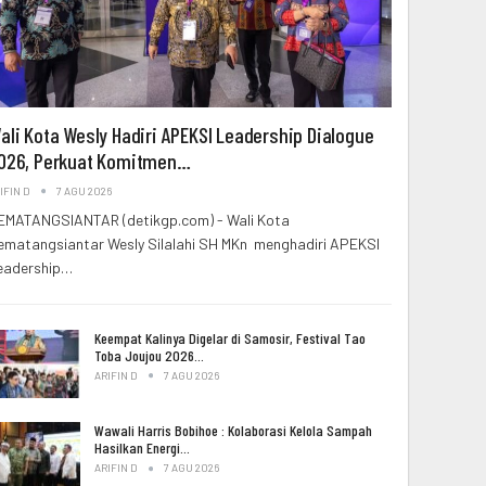
ali Kota Wesly Hadiri APEKSI Leadership Dialogue
026, Perkuat Komitmen…
IFIN D
7 AGU 2026
EMATANGSIANTAR (detikgp.com) - Wali Kota
ematangsiantar Wesly Silalahi SH MKn menghadiri APEKSI
eadership…
Keempat Kalinya Digelar di Samosir, Festival Tao
Toba Joujou 2026…
ARIFIN D
7 AGU 2026
Wawali Harris Bobihoe : Kolaborasi Kelola Sampah
Hasilkan Energi…
ARIFIN D
7 AGU 2026