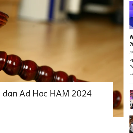
W
2
AR
P
P
L
g dan Ad Hoc HAM 2024
R