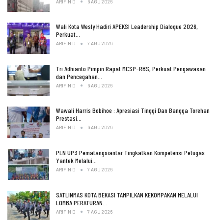
ARIFIN D
6 AGU 2026
Wali Kota Wesly Hadiri APEKSI Leadership Dialogue 2026,
Perkuat…
ARIFIN D
7 AGU 2026
Tri Adhianto Pimpin Rapat MCSP-RBS, Perkuat Pengawasan
dan Pencegahan…
ARIFIN D
6 AGU 2026
Wawali Harris Bobihoe : Apresiasi Tinggi Dan Bangga Torehan
Prestasi…
ARIFIN D
6 AGU 2026
PLN UP3 Pematangsiantar Tingkatkan Kompetensi Petugas
Yantek Melalui…
ARIFIN D
7 AGU 2026
SATLINMAS KOTA BEKASI TAMPILKAN KEKOMPAKAN MELALUI
LOMBA PERATURAN…
ARIFIN D
7 AGU 2026