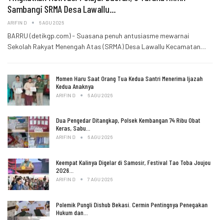
Sambangi SRMA Desa Lawallu…
ARIFIN D
6 AGU 2026
BARRU (detikgp.com) - Suasana penuh antusiasme mewarnai
Sekolah Rakyat Menengah Atas (SRMA) Desa Lawallu Kecamatan…
Momen Haru Saat Orang Tua Kedua Santri Menerima Ijazah
Kedua Anaknya
ARIFIN D
6 AGU 2026
Dua Pengedar Ditangkap, Polsek Kembangan 74 Ribu Obat
Keras, Sabu…
ARIFIN D
6 AGU 2026
Keempat Kalinya Digelar di Samosir, Festival Tao Toba Joujou
2026…
ARIFIN D
7 AGU 2026
Polemik Pungli Dishub Bekasi. Cermin Pentingnya Penegakan
Hukum dan…