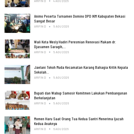
ARIFIN D
4 AGU 2026
Animo Peserta Turnamen Domino DPD IKM Kabupaten Bekasi
Sangat Besar
ARIFIN D
5 AGU 2026
Wali Kota Wesly Hadiri Peresmian Renovasi Makam dr.
Djasamen Saragih,…
ARIFIN D
5 AGU 2026
Jaelani Tokoh Muda Kecamatan Karang Bahagia Kritik Kepala
Sekolah…
ARIFIN D
5 AGU 2026
Bupati dan Wabup Samosir Komitmen Lakukan Pembangunan
Berkelanjutan
ARIFIN D
5 AGU 2026
Momen Haru Saat Orang Tua Kedua Santri Menerima Ijazah
Kedua Anaknya
ARIFIN D
6 AGU 2026