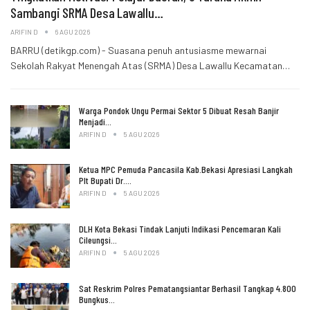
Sambangi SRMA Desa Lawallu…
ARIFIN D
6 AGU 2026
BARRU (detikgp.com) - Suasana penuh antusiasme mewarnai
Sekolah Rakyat Menengah Atas (SRMA) Desa Lawallu Kecamatan…
Warga Pondok Ungu Permai Sektor 5 Dibuat Resah Banjir
Menjadi…
ARIFIN D
5 AGU 2026
Ketua MPC Pemuda Pancasila Kab.Bekasi Apresiasi Langkah
Plt Bupati Dr.…
ARIFIN D
5 AGU 2026
DLH Kota Bekasi Tindak Lanjuti Indikasi Pencemaran Kali
Cileungsi…
ARIFIN D
5 AGU 2026
Sat Reskrim Polres Pematangsiantar Berhasil Tangkap 4.800
Bungkus…