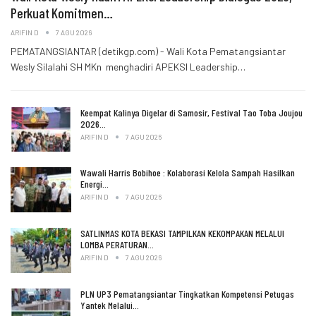
Perkuat Komitmen…
ARIFIN D
7 AGU 2026
PEMATANGSIANTAR (detikgp.com) - Wali Kota Pematangsiantar
Wesly Silalahi SH MKn menghadiri APEKSI Leadership…
Keempat Kalinya Digelar di Samosir, Festival Tao Toba Joujou
2026…
ARIFIN D
7 AGU 2026
Wawali Harris Bobihoe : Kolaborasi Kelola Sampah Hasilkan
Energi…
ARIFIN D
7 AGU 2026
SATLINMAS KOTA BEKASI TAMPILKAN KEKOMPAKAN MELALUI
LOMBA PERATURAN…
ARIFIN D
7 AGU 2026
PLN UP3 Pematangsiantar Tingkatkan Kompetensi Petugas
Yantek Melalui…