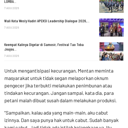
LOMBA…
7 AGU 2026
Wali Kota Wesly Hadiri APEKSI Leadership Dialogue 2026,…
7 AGU 2026
Keempat Kalinya Digelar di Samosir, Festival Tao Toba
Joujou…
7 AGU 2026
Untuk mengantisipasi kecurangan, Mentan meminta
masyarakat untuk tidak segan melaporkan oknum
pengecer jika terbukti melakukan penimbunan atau
tindakan kecurangan. Jangan sampai, kata dia, para
petani malah dibuat susah dalam melakukan produksi.
“Sampaikan, kalau ada yang main-main, aku cabut
izinnya. Dan saya punya hak untuk cabut. Sudah banyak
kami cabut. Jadi tidak ada istilah kelangkaan ya. Itu