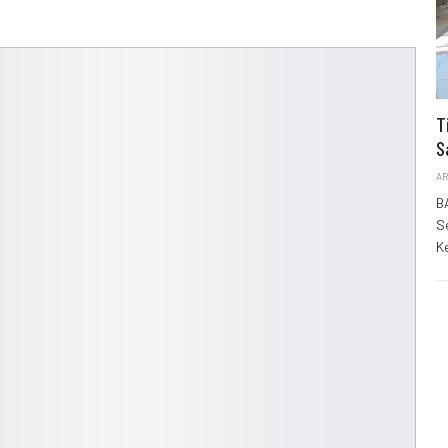
T
S
AR
B
S
K