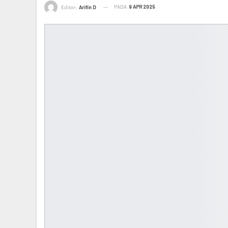
PADA
9 APR 2025
Editor:
Arifin D