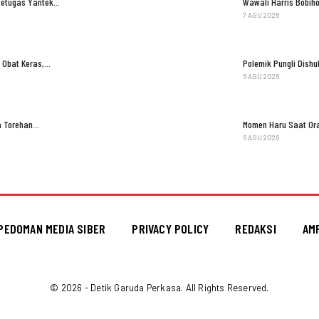
Petugas Yantek…
Wawali Harris Bobih
7 AGU 2026
 Obat Keras,…
Polemik Pungli Dish
6 AGU 2026
ga Torehan…
Momen Haru Saat Ora
6 AGU 2026
PEDOMAN MEDIA SIBER
PRIVACY POLICY
REDAKSI
AM
© 2026 - Detik Garuda Perkasa. All Rights Reserved.