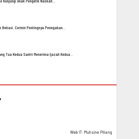
oe Kunjungi Anak Pengetik Naskah…
ub Bekasi. Cermin Pentingnya Penegakan…
ng Tua Kedua Santri Menerima Ijazah Kedua…
P
Web IT:
Muhsine Piliang