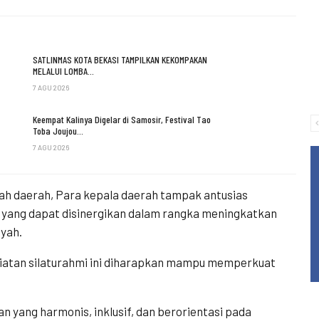
SATLINMAS KOTA BEKASI TAMPILKAN KEKOMPAKAN
MELALUI LOMBA…
7 AGU 2026
Keempat Kalinya Digelar di Samosir, Festival Tao
Toba Joujou…
7 AGU 2026
ah daerah, Para kepala daerah tampak antusias
 yang dapat disinergikan dalam rangka meningkatkan
yah.
iatan silaturahmi ini diharapkan mampu memperkuat
n yang harmonis, inklusif, dan berorientasi pada