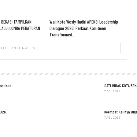
 BEKASI TAMPILKAN
Wali Kota Wesly Hadiri APEKSI Leadership
LALUI LOMBA PERATURAN
Dialogue 2026, Perkuat Komitmen
Transformasi…
KEL SELANJUTNYA ...
Hasilkan…
SATLINMAS KOTA BEK
7 AGU 2026
2026,…
Keempat Kalinya Dige
7 AGU 2026