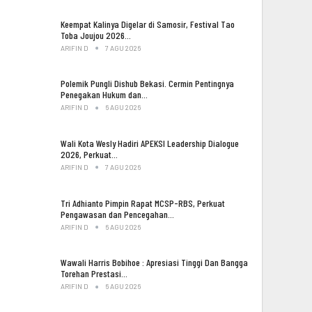
Keempat Kalinya Digelar di Samosir, Festival Tao
Toba Joujou 2026…
ARIFIN D
7 AGU 2026
Polemik Pungli Dishub Bekasi. Cermin Pentingnya
Penegakan Hukum dan…
ARIFIN D
6 AGU 2026
Wali Kota Wesly Hadiri APEKSI Leadership Dialogue
2026, Perkuat…
ARIFIN D
7 AGU 2026
Tri Adhianto Pimpin Rapat MCSP-RBS, Perkuat
Pengawasan dan Pencegahan…
ARIFIN D
6 AGU 2026
Wawali Harris Bobihoe : Apresiasi Tinggi Dan Bangga
Torehan Prestasi…
ARIFIN D
6 AGU 2026