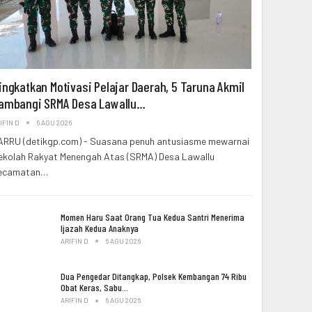
ingkatkan Motivasi Pelajar Daerah, 5 Taruna Akmil
ambangi SRMA Desa Lawallu…
IFIN D
6 AGU 2026
ARRU (detikgp.com) - Suasana penuh antusiasme mewarnai
ekolah Rakyat Menengah Atas (SRMA) Desa Lawallu
ecamatan…
Momen Haru Saat Orang Tua Kedua Santri Menerima
Ijazah Kedua Anaknya
ARIFIN D
6 AGU 2026
Dua Pengedar Ditangkap, Polsek Kembangan 74 Ribu
Obat Keras, Sabu…
ARIFIN D
6 AGU 2026