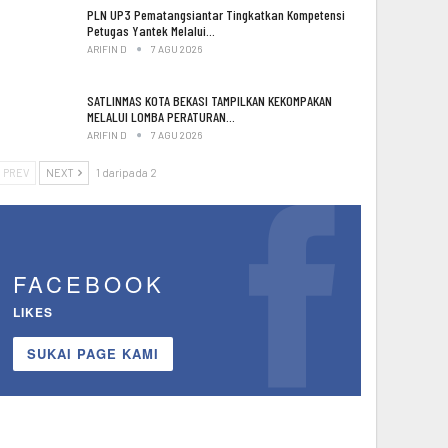
PLN UP3 Pematangsiantar Tingkatkan Kompetensi
Petugas Yantek Melalui…
ARIFIN D
7 AGU 2026
SATLINMAS KOTA BEKASI TAMPILKAN KEKOMPAKAN
MELALUI LOMBA PERATURAN…
ARIFIN D
7 AGU 2026
PREV
NEXT
1 daripada 2
FACEBOOK
LIKES
SUKAI PAGE KAMI