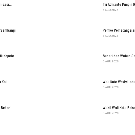
lisasi…
Tri Adhianto Pimpi
6 AGU 2026
il Sambangi…
Pemko Pematangsian
6 AGU 2026
tik Kepala…
Bupati dan Wabup S
5 AGU 2026
n Kali…
Wali Kota Wesly Had
5 AGU 2026
n Bekasi…
Wakil Wali Kota Bek
5 AGU 2026