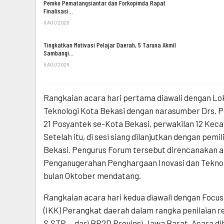
Pemko Pematangsiantar dan Forkopimda Rapat
Finalisasi…
6 AGU 2026
Tingkatkan Motivasi Pelajar Daerah, 5 Taruna Akmil
Sambangi…
6 AGU 2026
Rangkaian acara hari pertama diawali dengan 
Teknologi Kota Bekasi dengan narasumber Drs. Pri
21 Posyantek se-Kota Bekasi, perwakilan 12 Kec
Setelah itu, di sesi siang dilanjutkan dengan pe
Bekasi. Pengurus Forum tersebut direncanakan ak
Penganugerahan Penghargaan Inovasi dan Teknolo
bulan Oktober mendatang.
Rangkaian acara hari kedua diawali dengan Focus 
(IKK) Perangkat daerah dalam rangka penilaian r
S.STP.,. dari BP2D Provinsi Jawa Barat. Acara d