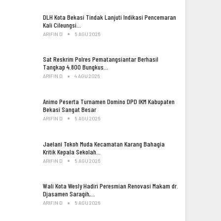
DLH Kota Bekasi Tindak Lanjuti Indikasi Pencemaran
Kali Cileungsi…
ARIFIN D
5 AGU 2026
Sat Reskrim Polres Pematangsiantar Berhasil
Tangkap 4.800 Bungkus…
ARIFIN D
4 AGU 2026
Animo Peserta Turnamen Domino DPD IKM Kabupaten
Bekasi Sangat Besar
ARIFIN D
5 AGU 2026
Jaelani Tokoh Muda Kecamatan Karang Bahagia
Kritik Kepala Sekolah…
ARIFIN D
5 AGU 2026
Wali Kota Wesly Hadiri Peresmian Renovasi Makam dr.
Djasamen Saragih,…
ARIFIN D
5 AGU 2026