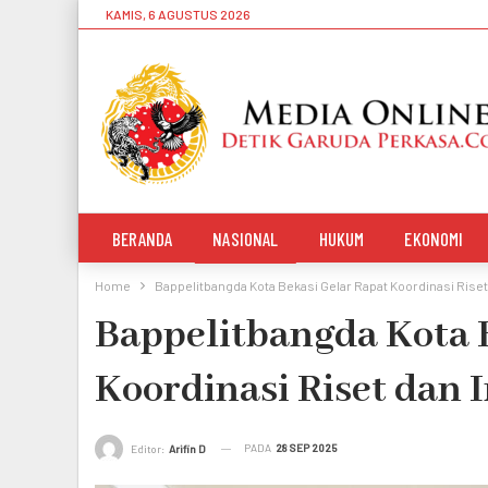
KAMIS, 6 AGUSTUS 2026
BERANDA
NASIONAL
HUKUM
EKONOMI
Home
Bappelitbangda Kota Bekasi Gelar Rapat Koordinasi Rise
Bappelitbangda Kota 
Koordinasi Riset dan 
PADA
28 SEP 2025
Editor:
Arifin D