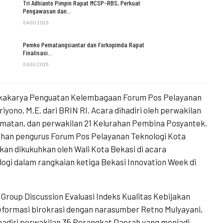
Tri Adhianto Pimpin Rapat MCSP-RBS, Perkuat
Pengawasan dan…
6 AGU 2026
Pemko Pematangsiantar dan Forkopimda Rapat
Finalisasi…
6 AGU 2026
Lokakarya Penguatan Kelembagaan Forum Pos Pelayanan
yono, M.E. dari BRIN RI. Acara dihadiri oleh perwakilan
amatan, dan perwakilan 21 Kelurahan Pembina Posyantek.
milihan pengurus Forum Pos Pelayanan Teknologi Kota
an dikukuhkan oleh Wali Kota Bekasi di acara
gi dalam rangkaian ketiga Bekasi Innovation Week di
Group Discussion Evaluasi Indeks Kualitas Kebijakan
eformasi birokrasi dengan narasumber Retno Mulyayani,
ihadiri perwakilan 35 Perangkat Daerah yang menjadi