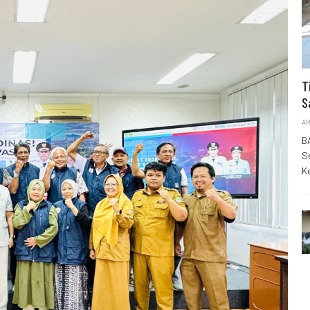
T
S
AR
B
S
K