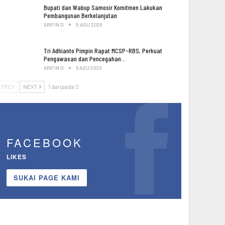
Bupati dan Wabup Samosir Komitmen Lakukan
Pembangunan Berkelanjutan
ARIFIN D
5 AGU 2026
Tri Adhianto Pimpin Rapat MCSP-RBS, Perkuat
Pengawasan dan Pencegahan…
ARIFIN D
6 AGU 2026
PREV
NEXT
1 daripada 2
FACEBOOK
LIKES
SUKAI PAGE KAMI