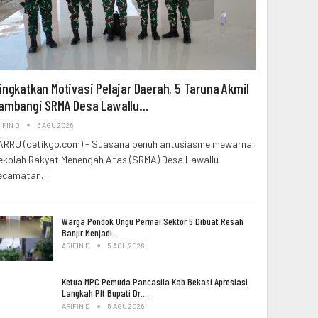
ingkatkan Motivasi Pelajar Daerah, 5 Taruna Akmil
ambangi SRMA Desa Lawallu…
IFIN D
6 AGU 2026
ARRU (detikgp.com) - Suasana penuh antusiasme mewarnai
ekolah Rakyat Menengah Atas (SRMA) Desa Lawallu
ecamatan…
Warga Pondok Ungu Permai Sektor 5 Dibuat Resah
Banjir Menjadi…
ARIFIN D
5 AGU 2026
Ketua MPC Pemuda Pancasila Kab.Bekasi Apresiasi
Langkah Plt Bupati Dr.…
ARIFIN D
5 AGU 2026