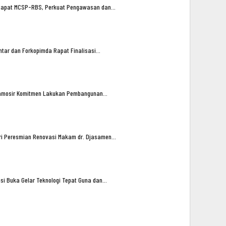
n Rapat MCSP-RBS, Perkuat Pengawasan dan…
tar dan Forkopimda Rapat Finalisasi…
amosir Komitmen Lakukan Pembangunan…
iri Peresmian Renovasi Makam dr. Djasamen…
asi Buka Gelar Teknologi Tepat Guna dan…