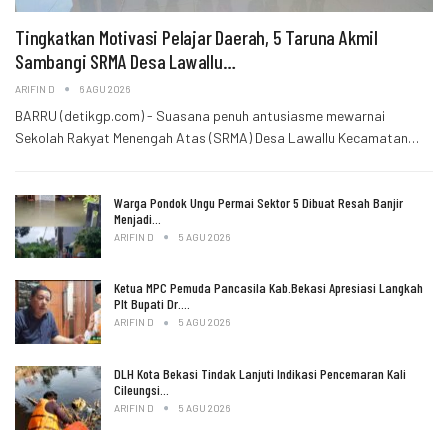
Tingkatkan Motivasi Pelajar Daerah, 5 Taruna Akmil
Sambangi SRMA Desa Lawallu…
ARIFIN D
6 AGU 2026
BARRU (detikgp.com) - Suasana penuh antusiasme mewarnai
Sekolah Rakyat Menengah Atas (SRMA) Desa Lawallu Kecamatan…
Warga Pondok Ungu Permai Sektor 5 Dibuat Resah Banjir
Menjadi…
ARIFIN D
5 AGU 2026
Ketua MPC Pemuda Pancasila Kab.Bekasi Apresiasi Langkah
Plt Bupati Dr.…
ARIFIN D
5 AGU 2026
DLH Kota Bekasi Tindak Lanjuti Indikasi Pencemaran Kali
Cileungsi…
ARIFIN D
5 AGU 2026