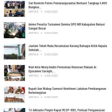
Sat Reskrim Polres Pematangsiantar Berhasil Tangkap 4.800
Bungkus…
ARIFIN D
4 AGU 2026
Animo Peserta Turnamen Domino DPD IKM Kabupaten Bekasi
Sangat Besar
ARIFIN D
5 AGU 2026
Jaelani Tokoh Muda Kecamatan Karang Bahagia Kritik Kepala
Sekolah…
ARIFIN D
5 AGU 2026
Wali Kota Wesly Hadiri Peresmian Renovasi Makam dr.
Djasamen Saragih,…
ARIFIN D
5 AGU 2026
Bupati dan Wabup Samosir Komitmen Lakukan Pembangunan
Berkelanjutan
ARIFIN D
5 AGU 2026
Tri Adhianto Pimpin Rapat MCSP-RBS, Perkuat Pengawasan