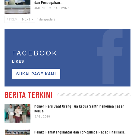
dan Pencegahan…
ARIFIN D
6 AGU 2026
PREV
NEXT
1 daripada 2
FACEBOOK
LIKES
SUKAI PAGE KAMI
BERITA TERKINI
Momen Haru Saat Orang Tua Kedua Santri Menerima Ijazah
Kedua…
6 AGU 2026
Pemko Pematangsiantar dan Forkopimda Rapat Finalisasi…