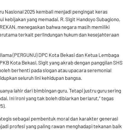
ru Nasional 2025 kembali menjadi pengingat keras
ui kebijakan yang memadai. R. Sigit Handoyo Subagiono,
& REKAN, menegaskan bahwa negara masih memiliki
erutama terkait perlindungan hukum dan kesejahteraan
 Ulama (PERGUNU) DPC Kota Bekasi dan Ketua Lembaga
B Kota Bekasi, Sigit yang akrab dengan panggilan SHS
oleh berhenti pada slogan atau upacara seremonial
dupkan seluruh lini kehidupan bangsa.
nya lahir dari bimbingan guru. Tetapi justru guru sering
. Ini ironi yang tak boleh dibiarkan berlarut,” tegas
5).
egis sebagai pembentuk moral dan karakter generasi
jadi profesi yang paling rawan menghadapi tekanan baik