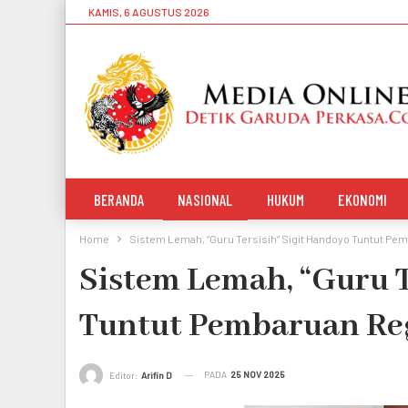
KAMIS, 6 AGUSTUS 2026
BERANDA
NASIONAL
HUKUM
EKONOMI
Home
Sistem Lemah, “Guru Tersisih” Sigit Handoyo Tuntut Pe
Sistem Lemah, “Guru T
Tuntut Pembaruan Re
PADA
25 NOV 2025
Editor:
Arifin D