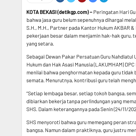
KOTA BEKASI (detikgp.com) –
Peringatan Hari Gu
bahwa jasa guru belum sepenuhnya dihargai melal
S.H., M.H., Partner pada Kantor Hukum AKBAR 
pekerjaan besar dalam menjamin hak-hak guru, t
yang setara.
Sebagai Dewan Pakar Persatuan Guru Nahdlatul
Hukum dan Hak Asasi Manusia (LAKUMHAM) DPC PK
menilai bahwa penghormatan kepada guru tidak b
semata. Menurutnya, kontribusi guru telah menghi
“Setiap lembaga besar, setiap tokoh bangsa, semua
dibiarkan bekerja tanpa perlindungan yang memadai
SHS. Dalam keterangannya pada Senin (24/11/202
SHS menyoroti bahwa guru memegang peran strat
bangsa. Namun dalam praktiknya, guru justru men