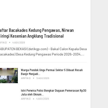
aftar Bacakades Kedung Pengawas, Nirwan
iiringi Kesenian Angklung Tradisional
IFIN D
4 AGU 2026
ABUPATEN BEKASI (detikgp.com) - Bakal Calon Kepala Desa
Bacakades) Desa Kedung Pengawas Periode 2026-2034,…
Warga Pondok Ungu Permai Sektor 5 Dibuat Resah
Banjir Menjadi…
ARIFIN D
5 AGU 2026
Istri Perwira Polisi Bongkar Dugaan Pemerasan Rp30
Juta oleh Oknum…
ARIFIN D
4 AGU 2026