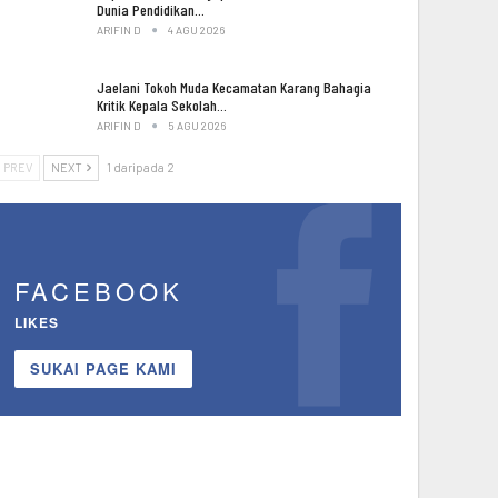
Dunia Pendidikan…
ARIFIN D
4 AGU 2026
Jaelani Tokoh Muda Kecamatan Karang Bahagia
Kritik Kepala Sekolah…
ARIFIN D
5 AGU 2026
PREV
NEXT
1 daripada 2
FACEBOOK
LIKES
SUKAI PAGE KAMI