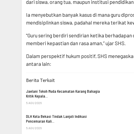
dari siswa, orang tua, maupun institusi pendidikan 
Ia menyebutkan banyak kasus di mana guru dipr
mendisiplinkan siswa, padahal mereka terikat ke
“Guru sering berdiri sendirian ketika berhadapa
memberi kepastian dan rasa aman,” ujar SHS.
Dalam perspektif hukum positif, SHS menegaskan
antara lain:
Berita Terkait
Jaelani Tokoh Muda Kecamatan Karang Bahagia
Kritik Kepala…
5 AGU 2026
DLH Kota Bekasi Tindak Lanjuti Indikasi
Pencemaran Kali…
5 AGU 2026