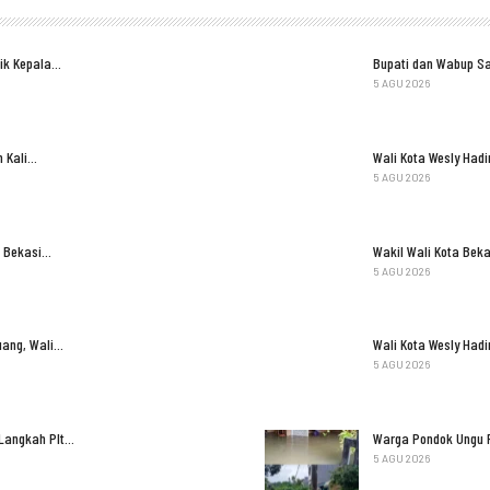
tik Kepala…
Bupati dan Wabup S
5 AGU 2026
n Kali…
Wali Kota Wesly Had
5 AGU 2026
n Bekasi…
Wakil Wali Kota Bek
5 AGU 2026
uang, Wali…
Wali Kota Wesly Had
5 AGU 2026
 Langkah Plt…
Warga Pondok Ungu P
5 AGU 2026