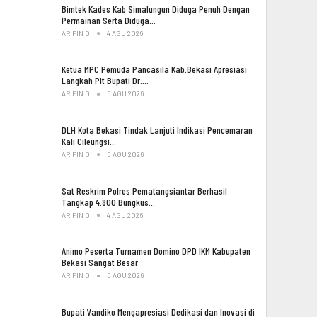
Bimtek Kades Kab Simalungun Diduga Penuh Dengan
Permainan Serta Diduga…
ARIFIN D
4 AGU 2026
Ketua MPC Pemuda Pancasila Kab.Bekasi Apresiasi
Langkah Plt Bupati Dr.…
ARIFIN D
5 AGU 2026
DLH Kota Bekasi Tindak Lanjuti Indikasi Pencemaran
Kali Cileungsi…
ARIFIN D
5 AGU 2026
Sat Reskrim Polres Pematangsiantar Berhasil
Tangkap 4.800 Bungkus…
ARIFIN D
4 AGU 2026
Animo Peserta Turnamen Domino DPD IKM Kabupaten
Bekasi Sangat Besar
ARIFIN D
5 AGU 2026
Bupati Vandiko Mengapresiasi Dedikasi dan Inovasi di