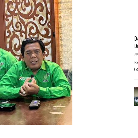
D
D
AR
K
(