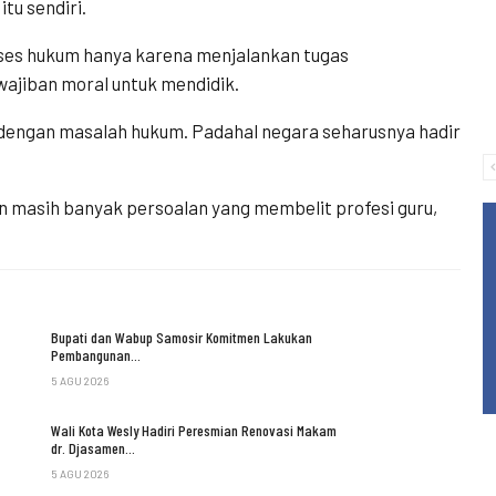
itu sendiri.
oses hukum hanya karena menjalankan tugas
wajiban moral untuk mendidik.
n dengan masalah hukum. Padahal negara seharusnya hadir
 masih banyak persoalan yang membelit profesi guru,
Bupati dan Wabup Samosir Komitmen Lakukan
Pembangunan…
5 AGU 2026
Wali Kota Wesly Hadiri Peresmian Renovasi Makam
dr. Djasamen…
5 AGU 2026