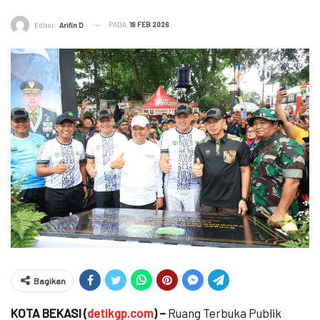
PADA
18 FEB 2026
Editor:
Arifin D
Bagikan
KOTA BEKASI (
detikgp.com
) –
Ruang Terbuka Publik