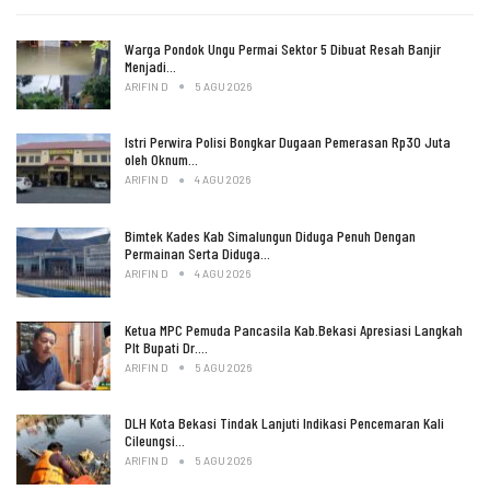
Warga Pondok Ungu Permai Sektor 5 Dibuat Resah Banjir
Menjadi…
ARIFIN D
5 AGU 2026
Istri Perwira Polisi Bongkar Dugaan Pemerasan Rp30 Juta
oleh Oknum…
ARIFIN D
4 AGU 2026
Bimtek Kades Kab Simalungun Diduga Penuh Dengan
Permainan Serta Diduga…
ARIFIN D
4 AGU 2026
Ketua MPC Pemuda Pancasila Kab.Bekasi Apresiasi Langkah
Plt Bupati Dr.…
ARIFIN D
5 AGU 2026
DLH Kota Bekasi Tindak Lanjuti Indikasi Pencemaran Kali
Cileungsi…
ARIFIN D
5 AGU 2026