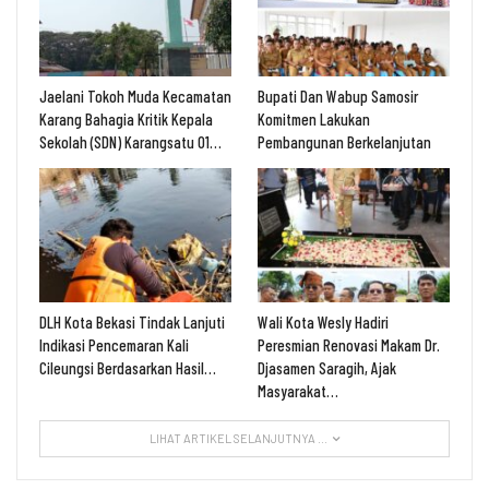
Jaelani Tokoh Muda Kecamatan
Bupati Dan Wabup Samosir
Karang Bahagia Kritik Kepala
Komitmen Lakukan
Sekolah (SDN) Karangsatu 01…
Pembangunan Berkelanjutan
DLH Kota Bekasi Tindak Lanjuti
Wali Kota Wesly Hadiri
Indikasi Pencemaran Kali
Peresmian Renovasi Makam Dr.
Cileungsi Berdasarkan Hasil…
Djasamen Saragih, Ajak
Masyarakat…
LIHAT ARTIKEL SELANJUTNYA ...