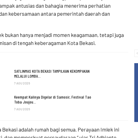
 tampak antusias dan bahagia menerima perhatian
an dan kebersamaan antara pemerintah daerah dan
ek bukan hanya menjadi momen keagamaan, tetapi juga
san di tengah keberagaman Kota Bekasi.
SATLINMAS KOTA BEKASI TAMPILKAN KEKOMPAKAN
MELALUI LOMBA…
7 AGU 2026
Keempat Kalinya Digelar di Samosir, Festival Tao
Toba Joujou…
7 AGU 2026
a Bekasi adalah rumah bagi semua. Perayaan Imlek ini
, dan memperkuat persaudaraan,” ujar Tri Adhianto.