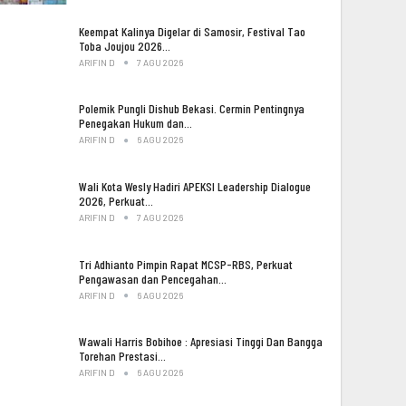
Keempat Kalinya Digelar di Samosir, Festival Tao
Toba Joujou 2026…
ARIFIN D
7 AGU 2026
Polemik Pungli Dishub Bekasi. Cermin Pentingnya
Penegakan Hukum dan…
ARIFIN D
6 AGU 2026
Wali Kota Wesly Hadiri APEKSI Leadership Dialogue
2026, Perkuat…
ARIFIN D
7 AGU 2026
Tri Adhianto Pimpin Rapat MCSP-RBS, Perkuat
Pengawasan dan Pencegahan…
ARIFIN D
6 AGU 2026
Wawali Harris Bobihoe : Apresiasi Tinggi Dan Bangga
Torehan Prestasi…
ARIFIN D
6 AGU 2026