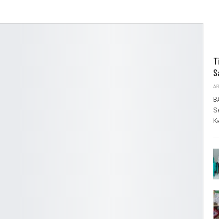
T
S
AR
B
S
K