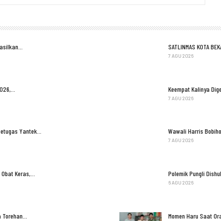
Hasilkan…
SATLINMAS KOTA BEK
7 AGU 2026
2026,…
Keempat Kalinya Dige
7 AGU 2026
Petugas Yantek…
Wawali Harris Bobih
7 AGU 2026
 Obat Keras,…
Polemik Pungli Dish
6 AGU 2026
ga Torehan…
Momen Haru Saat Ora