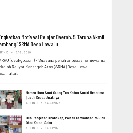
ingkatkan Motivasi Pelajar Daerah, 5 Taruna Akmil
ambangi SRMA Desa Lawallu…
IFIN D
6 AGU 2026
ARRU (detikgp.com) - Suasana penuh antusiasme mewarnai
ekolah Rakyat Menengah Atas (SRMA) Desa Lawallu
ecamatan…
Momen Haru Saat Orang Tua Kedua Santri Menerima
Ijazah Kedua Anaknya
ARIFIN D
6 AGU 2026
Dua Pengedar Ditangkap, Polsek Kembangan 74 Ribu
Obat Keras, Sabu…
ARIFIN D
6 AGU 2026