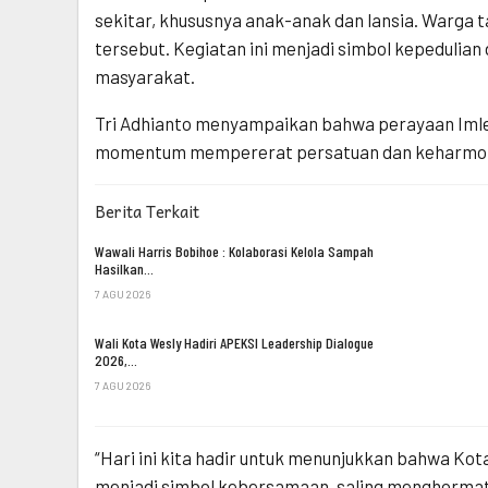
sekitar, khususnya anak-anak dan lansia. Warga
tersebut. Kegiatan ini menjadi simbol kepeduli
masyarakat.
Tri Adhianto menyampaikan bahwa perayaan Iml
momentum mempererat persatuan dan keharmoni
Berita Terkait
Wawali Harris Bobihoe : Kolaborasi Kelola Sampah
Hasilkan…
7 AGU 2026
Wali Kota Wesly Hadiri APEKSI Leadership Dialogue
2026,…
7 AGU 2026
“Hari ini kita hadir untuk menunjukkan bahwa Kot
menjadi simbol kebersamaan, saling menghormati