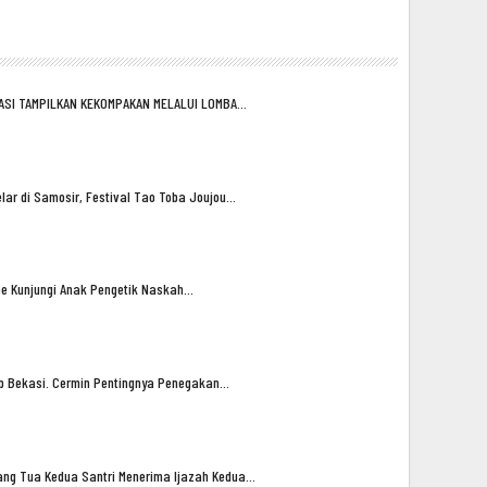
ASI TAMPILKAN KEKOMPAKAN MELALUI LOMBA…
lar di Samosir, Festival Tao Toba Joujou…
oe Kunjungi Anak Pengetik Naskah…
ub Bekasi. Cermin Pentingnya Penegakan…
ng Tua Kedua Santri Menerima Ijazah Kedua…