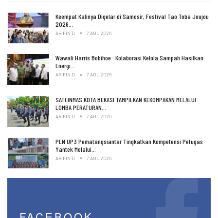
Keempat Kalinya Digelar di Samosir, Festival Tao Toba Joujou
2026…
ARIFIN D
7 AGU 2026
Wawali Harris Bobihoe : Kolaborasi Kelola Sampah Hasilkan
Energi…
ARIFIN D
7 AGU 2026
SATLINMAS KOTA BEKASI TAMPILKAN KEKOMPAKAN MELALUI
LOMBA PERATURAN…
ARIFIN D
7 AGU 2026
PLN UP3 Pematangsiantar Tingkatkan Kompetensi Petugas
Yantek Melalui…
ARIFIN D
7 AGU 2026
FACEBOOK