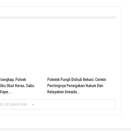
itangkap, Polsek
Polemik Pungli Dishub Bekasi. Cermin
ibu Obat Keras, Sabu
Pentingnya Penegakan Hukum Dan
n Vape…
Kelayakan Armada…
KEL SELANJUTNYA ...