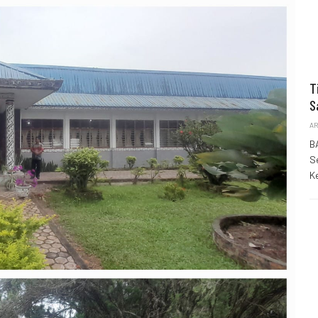
T
S
AR
B
S
K