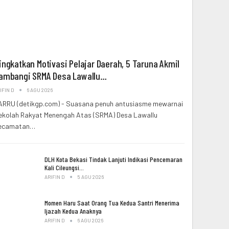
ingkatkan Motivasi Pelajar Daerah, 5 Taruna Akmil
ambangi SRMA Desa Lawallu…
IFIN D
6 AGU 2026
ARRU (detikgp.com) - Suasana penuh antusiasme mewarnai
ekolah Rakyat Menengah Atas (SRMA) Desa Lawallu
ecamatan…
DLH Kota Bekasi Tindak Lanjuti Indikasi Pencemaran
Kali Cileungsi…
ARIFIN D
5 AGU 2026
Momen Haru Saat Orang Tua Kedua Santri Menerima
Ijazah Kedua Anaknya
ARIFIN D
6 AGU 2026