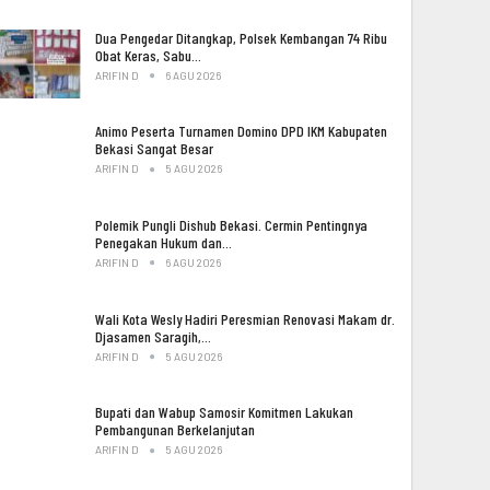
Dua Pengedar Ditangkap, Polsek Kembangan 74 Ribu
Obat Keras, Sabu…
ARIFIN D
6 AGU 2026
Animo Peserta Turnamen Domino DPD IKM Kabupaten
Bekasi Sangat Besar
ARIFIN D
5 AGU 2026
Polemik Pungli Dishub Bekasi. Cermin Pentingnya
Penegakan Hukum dan…
ARIFIN D
6 AGU 2026
Wali Kota Wesly Hadiri Peresmian Renovasi Makam dr.
Djasamen Saragih,…
ARIFIN D
5 AGU 2026
Bupati dan Wabup Samosir Komitmen Lakukan
Pembangunan Berkelanjutan
ARIFIN D
5 AGU 2026