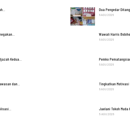
kah…
Dua Pengedar Ditang
6 AGU 2026
Penegakan…
Wawali Harris Bobih
6 AGU 2026
 Ijazah Kedua…
Pemko Pematangsian
6 AGU 2026
ngawasan dan…
Tingkatkan Motivasi
6 AGU 2026
lisasi…
Jaelani Tokoh Muda 
5 AGU 2026