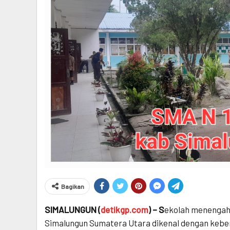
Bagikan
SIMALUNGUN (
detikgp.com
) – S
ekolah menengah
Simalungun Sumatera Utara dikenal dengan kebers