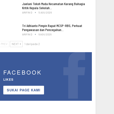
Jaelani Tokoh Muda Kecamatan Karang Bahagia
Kritik Kepala Sekolah…
ARIFIN D
5 AGU 2026
Tri Adhianto Pimpin Rapat MCSP-RBS, Perkuat
Pengawasan dan Pencegahan…
ARIFIN D
6 AGU 2026
PREV
NEXT
1 daripada 2
FACEBOOK
LIKES
SUKAI PAGE KAMI