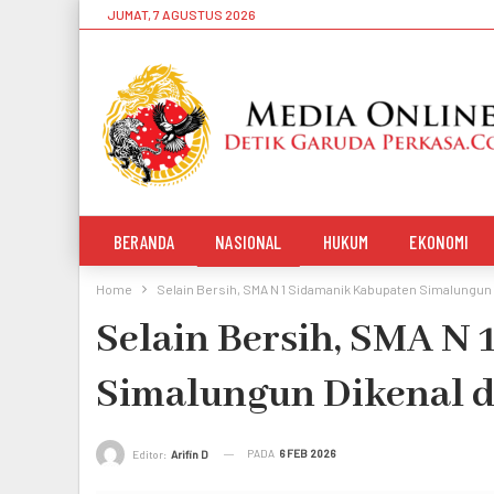
JUMAT, 7 AGUSTUS 2026
BERANDA
NASIONAL
HUKUM
EKONOMI
Home
Selain Bersih, SMA N 1 Sidamanik Kabupaten Simalungun
Selain Bersih, SMA N
Simalungun Dikenal 
PADA
6 FEB 2026
Editor:
Arifin D