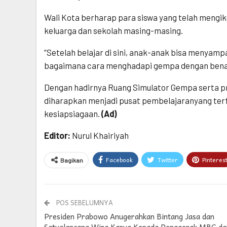
Wali Kota berharap para siswa yang telah mengiku
keluarga dan sekolah masing-masing.
“Setelah belajar di sini, anak-anak bisa menya
bagaimana cara menghadapi gempa dengan benar.
Dengan hadirnya Ruang Simulator Gempa serta pr
diharapkan menjadi pusat pembelajaranyang te
kesiapsiagaan.
(Ad)
Editor:
Nurul Khairiyah
Facebook
Twitter
Pinteres
Bagikan
POS SEBELUMNYA
Presiden Prabowo Anugerahkan Bintang Jasa dan
Satyalancana Wira Karya Kepada Penggerak MBG da