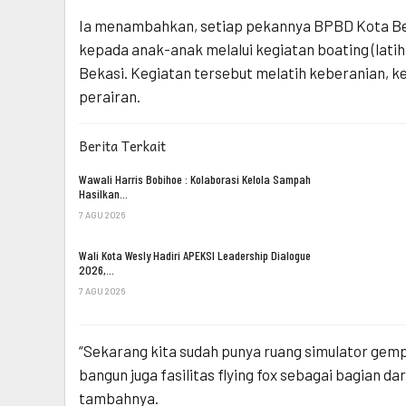
Ia menambahkan, setiap pekannya BPBD Kota Bek
kepada anak-anak melalui kegiatan boating (lati
Bekasi. Kegiatan tersebut melatih keberanian, 
perairan.
Berita Terkait
Wawali Harris Bobihoe : Kolaborasi Kelola Sampah
Hasilkan…
7 AGU 2026
Wali Kota Wesly Hadiri APEKSI Leadership Dialogue
2026,…
7 AGU 2026
“Sekarang kita sudah punya ruang simulator gem
bangun juga fasilitas flying fox sebagai bagian d
tambahnya.