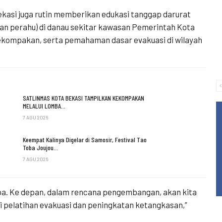
asi juga rutin memberikan edukasi tanggap darurat
han perahu) di danau sekitar kawasan Pemerintah Kota
kekompakan, serta pemahaman dasar evakuasi di wilayah
SATLINMAS KOTA BEKASI TAMPILKAN KEKOMPAKAN
MELALUI LOMBA…
7 AGU 2026
Keempat Kalinya Digelar di Samosir, Festival Tao
Toba Joujou…
7 AGU 2026
pa. Ke depan, dalam rencana pengembangan, akan kita
ari pelatihan evakuasi dan peningkatan ketangkasan,”