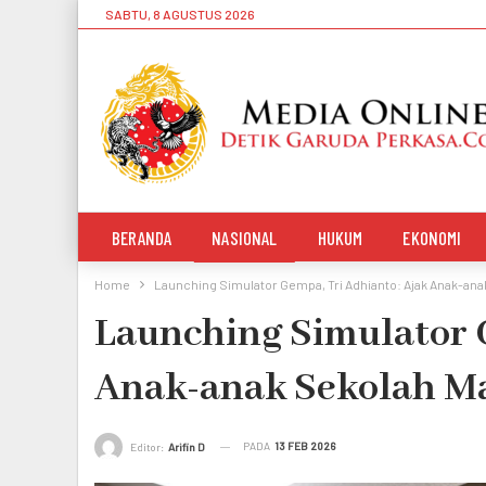
SABTU, 8 AGUSTUS 2026
BERANDA
NASIONAL
HUKUM
EKONOMI
Home
Launching Simulator Gempa, Tri Adhianto: Ajak Anak-anak
Launching Simulator 
Anak-anak Sekolah Ma
PADA
13 FEB 2026
Editor:
Arifin D