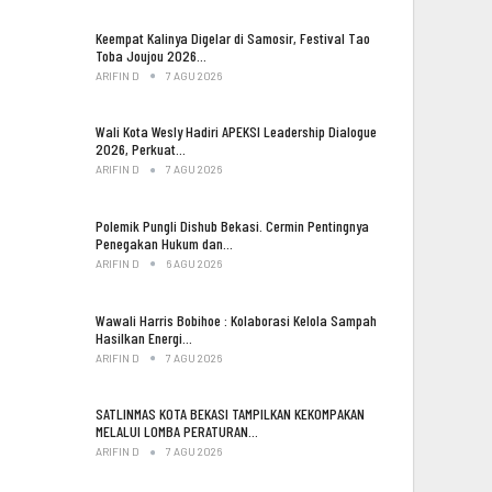
Keempat Kalinya Digelar di Samosir, Festival Tao
Toba Joujou 2026…
ARIFIN D
7 AGU 2026
Wali Kota Wesly Hadiri APEKSI Leadership Dialogue
2026, Perkuat…
ARIFIN D
7 AGU 2026
Polemik Pungli Dishub Bekasi. Cermin Pentingnya
Penegakan Hukum dan…
ARIFIN D
6 AGU 2026
Wawali Harris Bobihoe : Kolaborasi Kelola Sampah
Hasilkan Energi…
ARIFIN D
7 AGU 2026
SATLINMAS KOTA BEKASI TAMPILKAN KEKOMPAKAN
MELALUI LOMBA PERATURAN…
ARIFIN D
7 AGU 2026