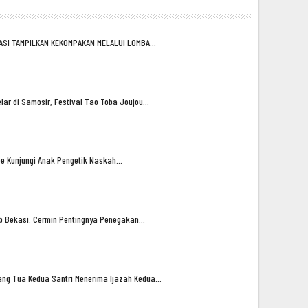
ASI TAMPILKAN KEKOMPAKAN MELALUI LOMBA…
lar di Samosir, Festival Tao Toba Joujou…
oe Kunjungi Anak Pengetik Naskah…
ub Bekasi. Cermin Pentingnya Penegakan…
ng Tua Kedua Santri Menerima Ijazah Kedua…