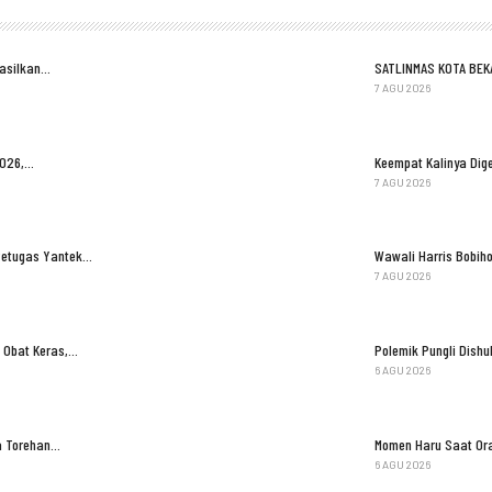
Hasilkan…
SATLINMAS KOTA BEK
7 AGU 2026
2026,…
Keempat Kalinya Dige
7 AGU 2026
Petugas Yantek…
Wawali Harris Bobih
7 AGU 2026
 Obat Keras,…
Polemik Pungli Dish
6 AGU 2026
ga Torehan…
Momen Haru Saat Ora
6 AGU 2026