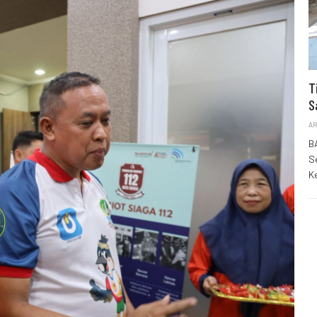
T
S
AR
B
S
K