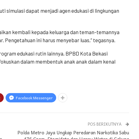
ti simulasi dapat menjadi agen edukasi di lingkungan
mpaikan kembali kepada keluarga dan teman-temannya
 Pengetahuan ini harus menyebar luas,” tegasnya.
ogram edukasi rutin lainnya, BPBD Kota Bekasi
rfokuskan dalam membentuk anak anak dalam kenal
t
Facebook Messenger
POS BERIKUTNYA
Polda Metro Jaya Ungkap Peredaran Narkotika Sabu
n
476 Gram, Etomidate dan Happy Water di Cakung