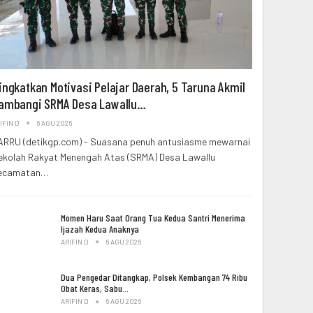
ingkatkan Motivasi Pelajar Daerah, 5 Taruna Akmil
ambangi SRMA Desa Lawallu…
IFIN D
6 AGU 2026
ARRU (detikgp.com) - Suasana penuh antusiasme mewarnai
ekolah Rakyat Menengah Atas (SRMA) Desa Lawallu
ecamatan…
Momen Haru Saat Orang Tua Kedua Santri Menerima
Ijazah Kedua Anaknya
ARIFIN D
6 AGU 2026
Dua Pengedar Ditangkap, Polsek Kembangan 74 Ribu
Obat Keras, Sabu…
ARIFIN D
6 AGU 2026