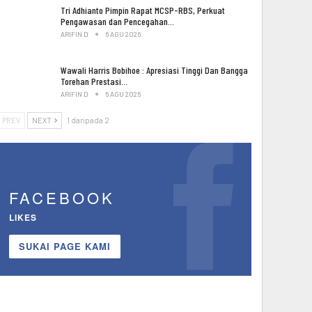
Tri Adhianto Pimpin Rapat MCSP-RBS, Perkuat
Pengawasan dan Pencegahan…
ARIFIN D
6 AGU 2026
Wawali Harris Bobihoe : Apresiasi Tinggi Dan Bangga
Torehan Prestasi…
ARIFIN D
6 AGU 2026
PREV
NEXT
1 daripada 2
FACEBOOK
LIKES
SUKAI PAGE KAMI