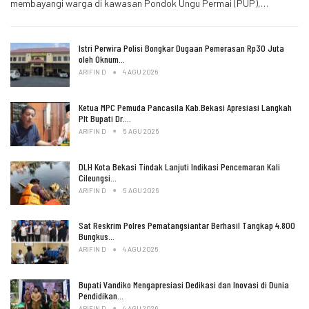
membayangi warga di kawasan Pondok Ungu Permai (PUP),…
Istri Perwira Polisi Bongkar Dugaan Pemerasan Rp30 Juta
oleh Oknum…
ARIFIN D
4 AGU 2026
Ketua MPC Pemuda Pancasila Kab.Bekasi Apresiasi Langkah
Plt Bupati Dr.…
ARIFIN D
5 AGU 2026
DLH Kota Bekasi Tindak Lanjuti Indikasi Pencemaran Kali
Cileungsi…
ARIFIN D
5 AGU 2026
Sat Reskrim Polres Pematangsiantar Berhasil Tangkap 4.800
Bungkus…
ARIFIN D
4 AGU 2026
Bupati Vandiko Mengapresiasi Dedikasi dan Inovasi di Dunia
Pendidikan…
ARIFIN D
4 AGU 2026