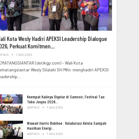
ali Kota Wesly Hadiri APEKSI Leadership Dialogue
026, Perkuat Komitmen…
IFIN D
7 AGU 2026
EMATANGSIANTAR (detikgp.com) - Wali Kota
ematangsiantar Wesly Silalahi SH MKn menghadiri APEKSI
eadership…
Keempat Kalinya Digelar di Samosir, Festival Tao
Toba Joujou 2026…
ARIFIN D
7 AGU 2026
Wawali Harris Bobihoe : Kolaborasi Kelola Sampah
Hasilkan Energi…
ARIFIN D
7 AGU 2026