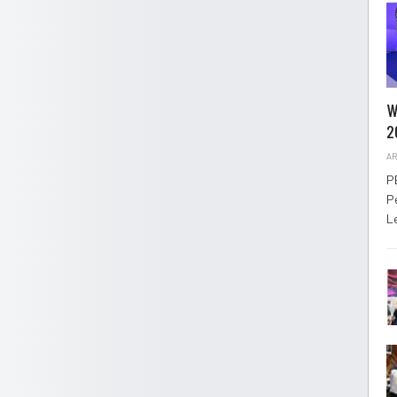
W
2
AR
P
P
L