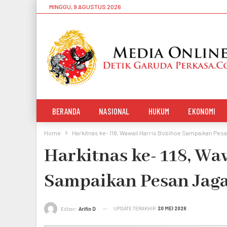
MINGGU, 9 AGUSTUS 2026
BERANDA
NASIONAL
HUKUM
EKONOMI
Home
Harkitnas ke- 118, Wawali Harris Bobihoe Sampaikan Pes
Harkitnas ke- 118, Wa
Sampaikan Pesan Jag
UPDATE TERAKHIR
20 MEI 2026
Editor:
Arifin D