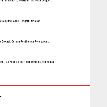
lar di Samosir, Festival Tao Toba Joujou…
oe Kunjungi Anak Pengetik Naskah…
ub Bekasi. Cermin Pentingnya Penegakan…
ng Tua Kedua Santri Menerima Ijazah Kedua…
P