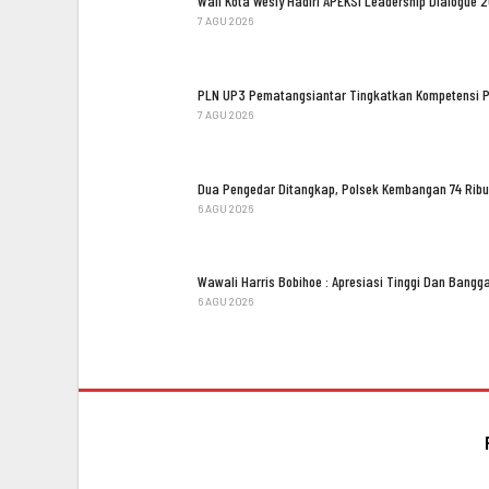
Wali Kota Wesly Hadiri APEKSI Leadership Dialogue 
7 AGU 2026
PLN UP3 Pematangsiantar Tingkatkan Kompetensi 
7 AGU 2026
Dua Pengedar Ditangkap, Polsek Kembangan 74 Ribu
6 AGU 2026
Wawali Harris Bobihoe : Apresiasi Tinggi Dan Bang
6 AGU 2026