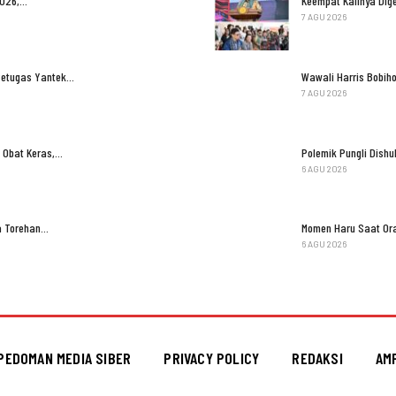
2026,…
Keempat Kalinya Dige
7 AGU 2026
Petugas Yantek…
Wawali Harris Bobih
7 AGU 2026
 Obat Keras,…
Polemik Pungli Dish
6 AGU 2026
ga Torehan…
Momen Haru Saat Ora
6 AGU 2026
PEDOMAN MEDIA SIBER
PRIVACY POLICY
REDAKSI
AM