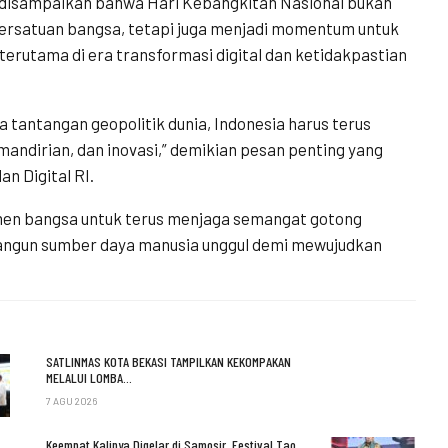
 disampaikan bahwa Hari Kebangkitan Nasional bukan
ersatuan bangsa, tetapi juga menjadi momentum untuk
rutama di era transformasi digital dan ketidakpastian
ga tantangan geopolitik dunia, Indonesia harus terus
ndirian, dan inovasi,” demikian pesan penting yang
n Digital RI.
lemen bangsa untuk terus menjaga semangat gotong
bangun sumber daya manusia unggul demi mewujudkan
SATLINMAS KOTA BEKASI TAMPILKAN KEKOMPAKAN
MELALUI LOMBA…
7 AGU 2026
Keempat Kalinya Digelar di Samosir, Festival Tao