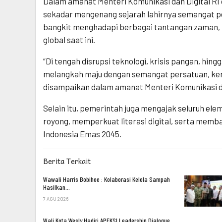
Dalam amanat Menteri Komunikasi dan Digital RI
sekadar mengenang sejarah lahirnya semangat p
bangkit menghadapi berbagai tantangan zaman, te
global saat ini.
“Di tengah disrupsi teknologi, krisis pangan, hing
melangkah maju dengan semangat persatuan, kema
disampaikan dalam amanat Menteri Komunikasi da
Selain itu, pemerintah juga mengajak seluruh e
royong, memperkuat literasi digital, serta mem
Indonesia Emas 2045.
Berita Terkait
Wawali Harris Bobihoe : Kolaborasi Kelola Sampah
Hasilkan…
7 AGU 2026
Wali Kota Wesly Hadiri APEKSI Leadership Dialogue