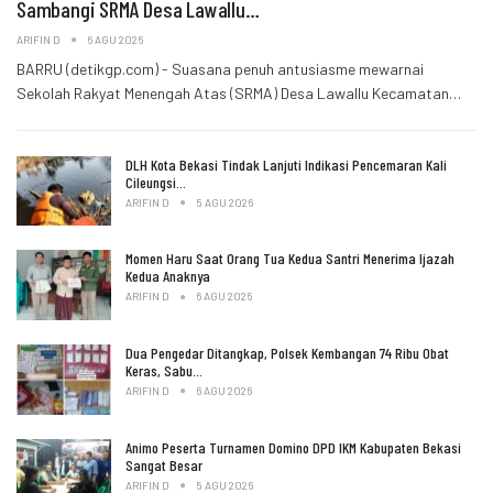
Sambangi SRMA Desa Lawallu…
ARIFIN D
6 AGU 2026
BARRU (detikgp.com) - Suasana penuh antusiasme mewarnai
Sekolah Rakyat Menengah Atas (SRMA) Desa Lawallu Kecamatan…
DLH Kota Bekasi Tindak Lanjuti Indikasi Pencemaran Kali
Cileungsi…
ARIFIN D
5 AGU 2026
Momen Haru Saat Orang Tua Kedua Santri Menerima Ijazah
Kedua Anaknya
ARIFIN D
6 AGU 2026
Dua Pengedar Ditangkap, Polsek Kembangan 74 Ribu Obat
Keras, Sabu…
ARIFIN D
6 AGU 2026
Animo Peserta Turnamen Domino DPD IKM Kabupaten Bekasi
Sangat Besar
ARIFIN D
5 AGU 2026