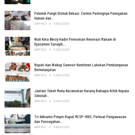
Polemik Pungli Dishub Bekasi. Cermin Pentingnya Penegakan
Hukum dan…
ARIFIN D
6 AGU 2026
Wali Kota Wesly Hadiri Peresmian Renovasi Makam dr.
Djasamen Saragih,…
ARIFIN D
5 AGU 2026
Bupati dan Wabup Samosir Komitmen Lakukan Pembangunan
Berkelanjutan
ARIFIN D
5 AGU 2026
Jaelani Tokoh Muda Kecamatan Karang Bahagia Kritik Kepala
Sekolah…
ARIFIN D
5 AGU 2026
Tri Adhianto Pimpin Rapat MCSP-RBS, Perkuat Pengawasan
dan Pencegahan…
ARIFIN D
6 AGU 2026