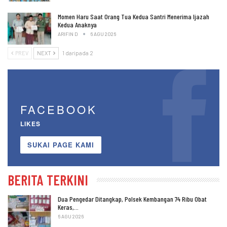
Momen Haru Saat Orang Tua Kedua Santri Menerima Ijazah
Kedua Anaknya
ARIFIN D
6 AGU 2026
PREV
NEXT
1 daripada 2
FACEBOOK
LIKES
SUKAI PAGE KAMI
BERITA TERKINI
Dua Pengedar Ditangkap, Polsek Kembangan 74 Ribu Obat
Keras,…
6 AGU 2026