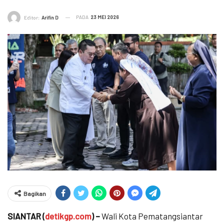
PADA
23 MEI 2026
Editor:
Arifin D
Bagikan
SIANTAR (
detikgp.com
) –
Wali Kota Pematangsiantar