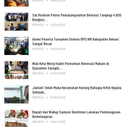
ARIFIN D
5 AGU 2026
Sat Reskrim Polres Pematangsiantar Berhasil Tangkap 4.800
Bungkus…
ARIFIN D
4 AGU 2026
Animo Peserta Turnamen Domino DPD IKM Kabupaten Bekasi
Sangat Besar
ARIFIN D
5 AGU 2026
Wali Kota Wesly Hadiri Peresmian Renovasi Makam dr.
Djasamen Saragih,…
ARIFIN D
5 AGU 2026
Jaelani Tokoh Muda Kecamatan Karang Bahagia Kritik Kepala
Sekolah…
ARIFIN D
5 AGU 2026
Bupati dan Wabup Samosir Komitmen Lakukan Pembangunan
Berkelanjutan
ARIFIN D
5 AGU 2026