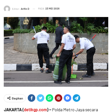
PADA
23 MEI 2026
Editor:
Arifin D
Bagikan
JAKARTA (
detikgp.com
) –
Polda Metro Jaya secara