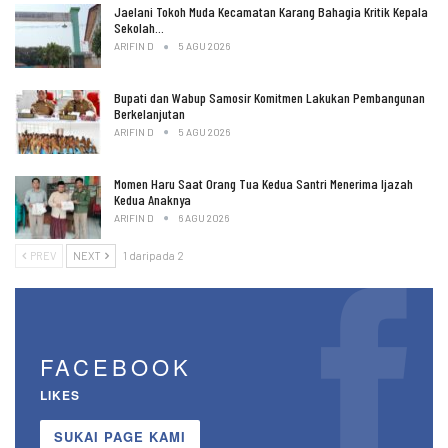
Jaelani Tokoh Muda Kecamatan Karang Bahagia Kritik Kepala
Sekolah…
ARIFIN D
5 AGU 2026
Bupati dan Wabup Samosir Komitmen Lakukan Pembangunan
Berkelanjutan
ARIFIN D
5 AGU 2026
Momen Haru Saat Orang Tua Kedua Santri Menerima Ijazah
Kedua Anaknya
ARIFIN D
6 AGU 2026
PREV
NEXT
1 daripada 2
FACEBOOK
LIKES
SUKAI PAGE KAMI