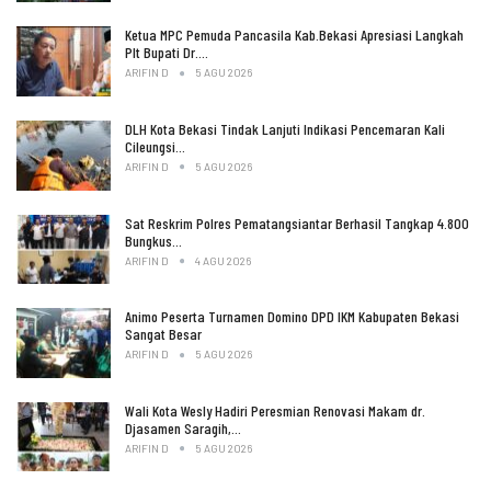
Ketua MPC Pemuda Pancasila Kab.Bekasi Apresiasi Langkah
Plt Bupati Dr.…
ARIFIN D
5 AGU 2026
DLH Kota Bekasi Tindak Lanjuti Indikasi Pencemaran Kali
Cileungsi…
ARIFIN D
5 AGU 2026
Sat Reskrim Polres Pematangsiantar Berhasil Tangkap 4.800
Bungkus…
ARIFIN D
4 AGU 2026
Animo Peserta Turnamen Domino DPD IKM Kabupaten Bekasi
Sangat Besar
ARIFIN D
5 AGU 2026
Wali Kota Wesly Hadiri Peresmian Renovasi Makam dr.
Djasamen Saragih,…
ARIFIN D
5 AGU 2026