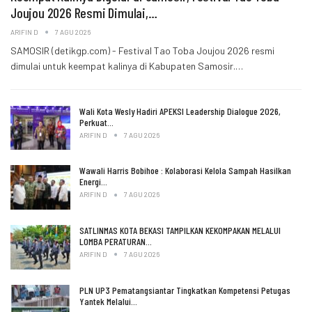
Joujou 2026 Resmi Dimulai,…
ARIFIN D
7 AGU 2026
SAMOSIR (detikgp.com) - Festival Tao Toba Joujou 2026 resmi
dimulai untuk keempat kalinya di Kabupaten Samosir.…
Wali Kota Wesly Hadiri APEKSI Leadership Dialogue 2026,
Perkuat…
ARIFIN D
7 AGU 2026
Wawali Harris Bobihoe : Kolaborasi Kelola Sampah Hasilkan
Energi…
ARIFIN D
7 AGU 2026
SATLINMAS KOTA BEKASI TAMPILKAN KEKOMPAKAN MELALUI
LOMBA PERATURAN…
ARIFIN D
7 AGU 2026
PLN UP3 Pematangsiantar Tingkatkan Kompetensi Petugas
Yantek Melalui…