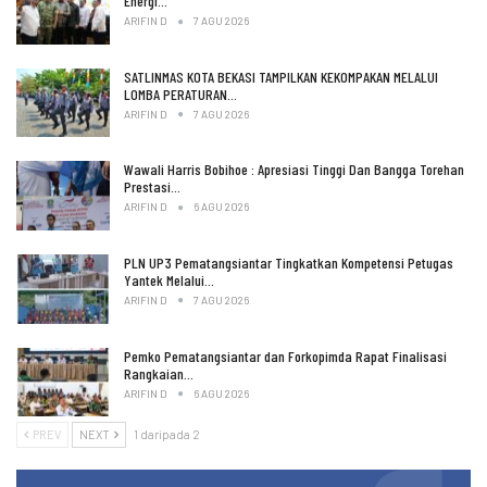
Energi…
ARIFIN D
7 AGU 2026
SATLINMAS KOTA BEKASI TAMPILKAN KEKOMPAKAN MELALUI
LOMBA PERATURAN…
ARIFIN D
7 AGU 2026
Wawali Harris Bobihoe : Apresiasi Tinggi Dan Bangga Torehan
Prestasi…
ARIFIN D
6 AGU 2026
PLN UP3 Pematangsiantar Tingkatkan Kompetensi Petugas
Yantek Melalui…
ARIFIN D
7 AGU 2026
Pemko Pematangsiantar dan Forkopimda Rapat Finalisasi
Rangkaian…
ARIFIN D
6 AGU 2026
PREV
NEXT
1 daripada 2