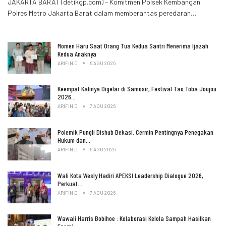
JAKARTA BARAT (detikgp.com) – Komitmen Polsek Kembangan
Polres Metro Jakarta Barat dalam memberantas peredaran…
Momen Haru Saat Orang Tua Kedua Santri Menerima Ijazah
Kedua Anaknya
ARIFIN D
6 AGU 2026
Keempat Kalinya Digelar di Samosir, Festival Tao Toba Joujou
2026…
ARIFIN D
7 AGU 2026
Polemik Pungli Dishub Bekasi. Cermin Pentingnya Penegakan
Hukum dan…
ARIFIN D
6 AGU 2026
Wali Kota Wesly Hadiri APEKSI Leadership Dialogue 2026,
Perkuat…
ARIFIN D
7 AGU 2026
Wawali Harris Bobihoe : Kolaborasi Kelola Sampah Hasilkan