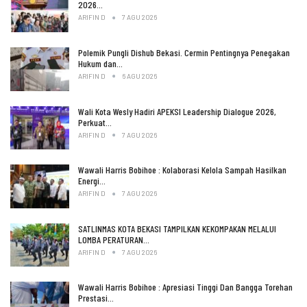
2026…
ARIFIN D
7 AGU 2026
Polemik Pungli Dishub Bekasi. Cermin Pentingnya Penegakan
Hukum dan…
ARIFIN D
6 AGU 2026
Wali Kota Wesly Hadiri APEKSI Leadership Dialogue 2026,
Perkuat…
ARIFIN D
7 AGU 2026
Wawali Harris Bobihoe : Kolaborasi Kelola Sampah Hasilkan
Energi…
ARIFIN D
7 AGU 2026
SATLINMAS KOTA BEKASI TAMPILKAN KEKOMPAKAN MELALUI
LOMBA PERATURAN…
ARIFIN D
7 AGU 2026
Wawali Harris Bobihoe : Apresiasi Tinggi Dan Bangga Torehan
Prestasi…