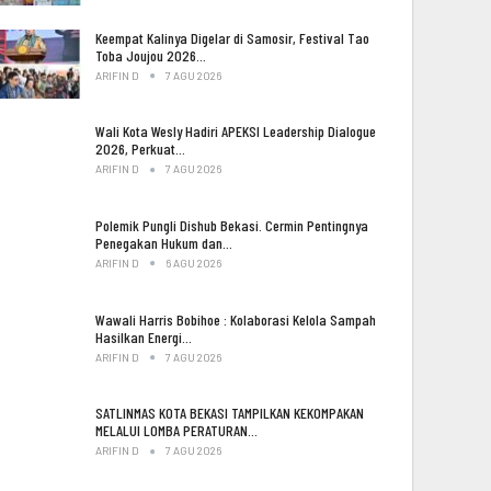
Keempat Kalinya Digelar di Samosir, Festival Tao
Toba Joujou 2026…
ARIFIN D
7 AGU 2026
Wali Kota Wesly Hadiri APEKSI Leadership Dialogue
2026, Perkuat…
ARIFIN D
7 AGU 2026
Polemik Pungli Dishub Bekasi. Cermin Pentingnya
Penegakan Hukum dan…
ARIFIN D
6 AGU 2026
Wawali Harris Bobihoe : Kolaborasi Kelola Sampah
Hasilkan Energi…
ARIFIN D
7 AGU 2026
SATLINMAS KOTA BEKASI TAMPILKAN KEKOMPAKAN
MELALUI LOMBA PERATURAN…
ARIFIN D
7 AGU 2026