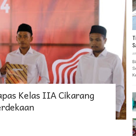
T
S
AR
B
S
K
pas Kelas IIA Cikarang
erdekaan