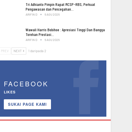
Tri Adhianto Pimpin Rapat MCSP-RBS, Perkuat
Pengawasan dan Pencegahan…
ARIFIN D
6 AGU 2026
Wawali Harris Bobihoe : Apresiasi Tinggi Dan Bangga
Torehan Prestasi…
ARIFIN D
6 AGU 2026
PREV
NEXT
1 daripada 2
FACEBOOK
LIKES
SUKAI PAGE KAMI