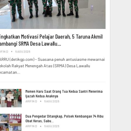
ingkatkan Motivasi Pelajar Daerah, 5 Taruna Akmil
ambangi SRMA Desa Lawallu…
IFIN D
6 AGU 2026
ARRU (detikgp.com) - Suasana penuh antusiasme mewarnai
ekolah Rakyat Menengah Atas (SRMA) Desa Lawallu
ecamatan…
Momen Haru Saat Orang Tua Kedua Santri Menerima
Ijazah Kedua Anaknya
ARIFIN D
6 AGU 2026
Dua Pengedar Ditangkap, Polsek Kembangan 74 Ribu
Obat Keras, Sabu…
ARIFIN D
6 AGU 2026