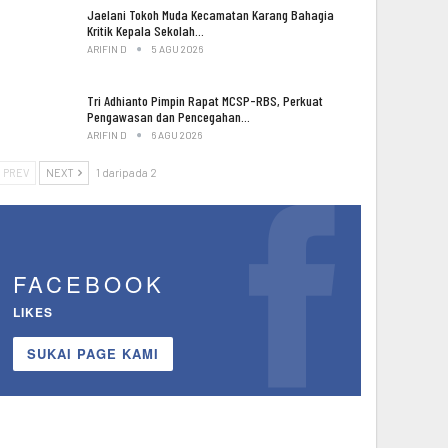
Jaelani Tokoh Muda Kecamatan Karang Bahagia
Kritik Kepala Sekolah…
ARIFIN D
5 AGU 2026
Tri Adhianto Pimpin Rapat MCSP-RBS, Perkuat
Pengawasan dan Pencegahan…
ARIFIN D
6 AGU 2026
PREV
NEXT
1 daripada 2
FACEBOOK
LIKES
SUKAI PAGE KAMI