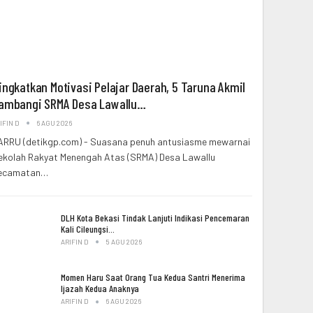
ingkatkan Motivasi Pelajar Daerah, 5 Taruna Akmil
ambangi SRMA Desa Lawallu…
IFIN D
6 AGU 2026
ARRU (detikgp.com) - Suasana penuh antusiasme mewarnai
ekolah Rakyat Menengah Atas (SRMA) Desa Lawallu
ecamatan…
DLH Kota Bekasi Tindak Lanjuti Indikasi Pencemaran
Kali Cileungsi…
ARIFIN D
5 AGU 2026
Momen Haru Saat Orang Tua Kedua Santri Menerima
Ijazah Kedua Anaknya
ARIFIN D
6 AGU 2026