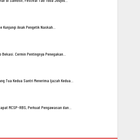
lar di Samosir, Festival Tao Toba Joujou…
oe Kunjungi Anak Pengetik Naskah…
ub Bekasi. Cermin Pentingnya Penegakan…
ng Tua Kedua Santri Menerima Ijazah Kedua…
n Rapat MCSP-RBS, Perkuat Pengawasan dan…