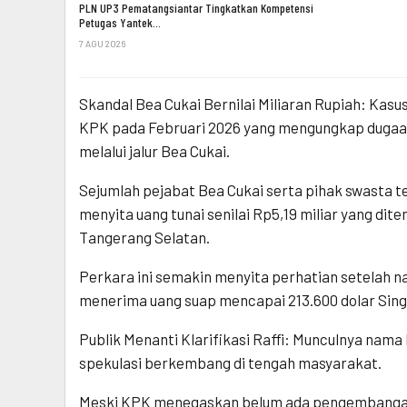
PLN UP3 Pematangsiantar Tingkatkan Kompetensi
Petugas Yantek…
7 AGU 2026
Skandal Bea Cukai Bernilai Miliaran Rupiah: Kasus
KPK pada Februari 2026 yang mengungkap dugaan
melalui jalur Bea Cukai.
Sejumlah pejabat Bea Cukai serta pihak swasta t
menyita uang tunai senilai Rp5,19 miliar yang di
Tangerang Selatan.
Perkara ini semakin menyita perhatian setelah 
menerima uang suap mencapai 213.600 dolar Singa
Publik Menanti Klarifikasi Raffi: Munculnya na
spekulasi berkembang di tengah masyarakat.
Meski KPK menegaskan belum ada pengembangan leb