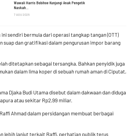
Wawali Harris Bobihoe Kunjungi Anak Pengetik
Naskah…
7 AGU 2026
 ini sendiri bermula dari operasi tangkap tangan (OTT)
 suap dan gratifikasi dalam pengurusan impor barang
elah ditetapkan sebagai tersangka. Bahkan penyidik juga
temukan dalam lima koper di sebuah rumah aman di Ciputat,
nama Djaka Budi Utama disebut dalam dakwaan dan diduga
pura atau sekitar Rp2,99 miliar.
ma Raffi Ahmad dalam persidangan membuat berbagai
ih lanjut terkait Raffi, perhatian publik terus