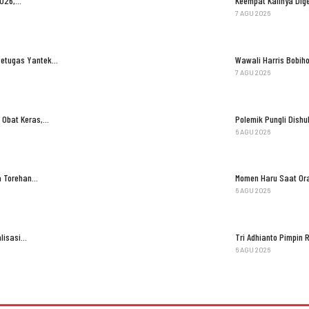
2026,…
Keempat Kalinya Dige
7 AGU 2026
Petugas Yantek…
Wawali Harris Bobih
7 AGU 2026
 Obat Keras,…
Polemik Pungli Dish
6 AGU 2026
ga Torehan…
Momen Haru Saat Ora
6 AGU 2026
lisasi…
Tri Adhianto Pimpi
6 AGU 2026