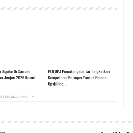
 Digelar Di Samosir,
PLN UP3 Pematangsiantar Tingkatkan
ba Joujou 2026 Resmi
Kompetensi Petugas Yantek Melalui
Upskilling…
KEL SELANJUTNYA ...