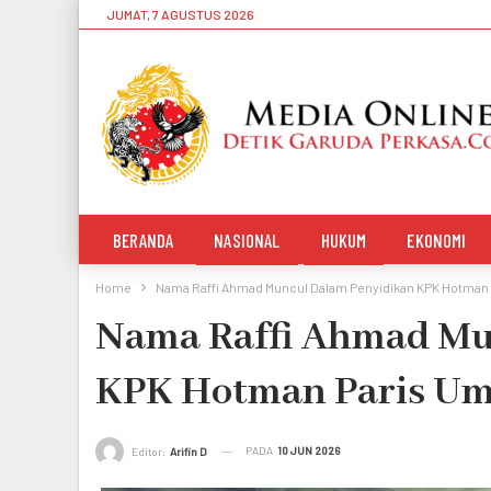
JUMAT, 7 AGUSTUS 2026
BERANDA
NASIONAL
HUKUM
EKONOMI
Home
Nama Raffi Ahmad Muncul Dalam Penyidikan KPK Hotman
Nama Raffi Ahmad Mu
KPK Hotman Paris Um
PADA
10 JUN 2026
Editor:
Arifin D