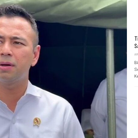
T
S
AR
B
S
K