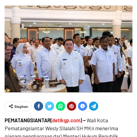
Bagikan
PEMATANGSIANTAR(
detikgp.com
) –
Wali Kota
Pematangsiantar Wesly Silalahi SH MKn menerima
piagam penghargaan dari Menteri Hukum Republik