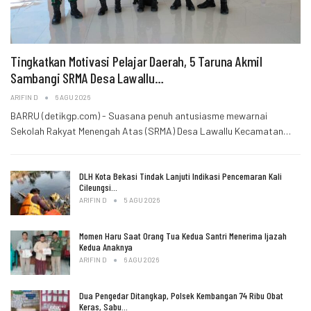
Tingkatkan Motivasi Pelajar Daerah, 5 Taruna Akmil
Sambangi SRMA Desa Lawallu…
ARIFIN D
6 AGU 2026
BARRU (detikgp.com) - Suasana penuh antusiasme mewarnai
Sekolah Rakyat Menengah Atas (SRMA) Desa Lawallu Kecamatan…
DLH Kota Bekasi Tindak Lanjuti Indikasi Pencemaran Kali
Cileungsi…
ARIFIN D
5 AGU 2026
Momen Haru Saat Orang Tua Kedua Santri Menerima Ijazah
Kedua Anaknya
ARIFIN D
6 AGU 2026
Dua Pengedar Ditangkap, Polsek Kembangan 74 Ribu Obat
Keras, Sabu…