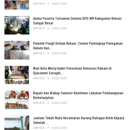
ARIFIN D
6 AGU 2026
Animo Peserta Turnamen Domino DPD IKM Kabupaten Bekasi
Sangat Besar
ARIFIN D
5 AGU 2026
Polemik Pungli Dishub Bekasi. Cermin Pentingnya Penegakan
Hukum dan…
ARIFIN D
6 AGU 2026
Wali Kota Wesly Hadiri Peresmian Renovasi Makam dr.
Djasamen Saragih,…
ARIFIN D
5 AGU 2026
Bupati dan Wabup Samosir Komitmen Lakukan Pembangunan
Berkelanjutan
ARIFIN D
5 AGU 2026
Jaelani Tokoh Muda Kecamatan Karang Bahagia Kritik Kepala
Sekolah…
ARIFIN D
5 AGU 2026