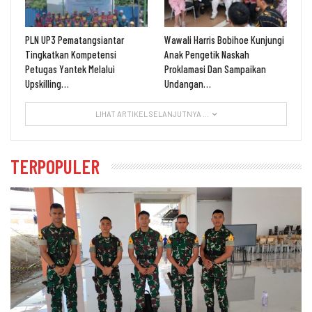
PLN UP3 Pematangsiantar
Wawali Harris Bobihoe Kunjungi
Tingkatkan Kompetensi
Anak Pengetik Naskah
Petugas Yantek Melalui
Proklamasi Dan Sampaikan
Upskilling…
Undangan…
LIHAT ARTIKEL SELANJUTNYA ...
TERPOPULER