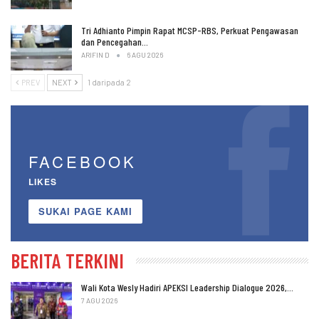
Tri Adhianto Pimpin Rapat MCSP-RBS, Perkuat Pengawasan
dan Pencegahan…
ARIFIN D
6 AGU 2026
PREV
NEXT
1 daripada 2
FACEBOOK
LIKES
SUKAI PAGE KAMI
BERITA TERKINI
Wali Kota Wesly Hadiri APEKSI Leadership Dialogue 2026,…
7 AGU 2026