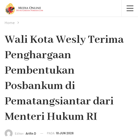
Home
Wali Kota Wesly Terima
Penghargaan
Pembentukan
Posbankum di
Pematangsiantar dari
Menteri Hukum RI
PADA
10 JUN 2026
Editor:
Arifin D